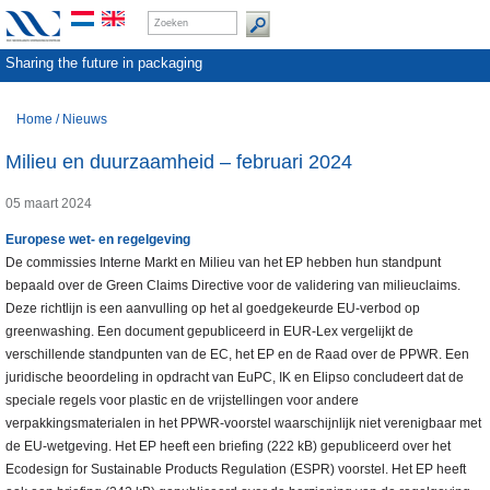
Sharing the future in packaging
Home
/
Nieuws
Milieu en duurzaamheid – februari 2024
05 maart 2024
Europese wet- en regelgeving
De commissies Interne Markt en Milieu van het EP hebben hun standpunt
bepaald over de Green Claims Directive voor de validering van milieuclaims.
Deze richtlijn is een aanvulling op het al goedgekeurde EU-verbod op
greenwashing. Een document gepubliceerd in EUR-Lex vergelijkt de
verschillende standpunten van de EC, het EP en de Raad over de PPWR. Een
juridische beoordeling in opdracht van EuPC, IK en Elipso concludeert dat de
speciale regels voor plastic en de vrijstellingen voor andere
verpakkingsmaterialen in het PPWR-voorstel waarschijnlijk niet verenigbaar met
de EU-wetgeving. Het EP heeft een briefing (222 kB) gepubliceerd over het
Ecodesign for Sustainable Products Regulation (ESPR) voorstel. Het EP heeft