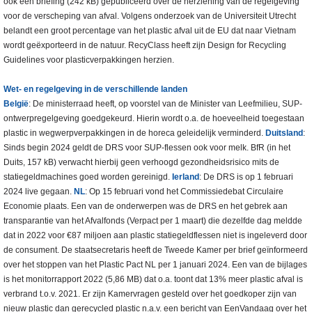
ook een briefing (242 kB) gepubliceerd over de herziening van de regelgeving
voor de verscheping van afval. Volgens onderzoek van de Universiteit Utrecht
belandt een groot percentage van het plastic afval uit de EU dat naar Vietnam
wordt geëxporteerd in de natuur. RecyClass heeft zijn Design for Recycling
Guidelines voor plasticverpakkingen herzien.
Wet- en regelgeving in de verschillende landen
België
: De ministerraad heeft, op voorstel van de Minister van Leefmilieu, SUP-
ontwerpregelgeving goedgekeurd. Hierin wordt o.a. de hoeveelheid toegestaan
plastic in wegwerpverpakkingen in de horeca geleidelijk verminderd.
Duitsland
:
Sinds begin 2024 geldt de DRS voor SUP-flessen ook voor melk. BfR (in het
Duits, 157 kB) verwacht hierbij geen verhoogd gezondheidsrisico mits de
statiegeldmachines goed worden gereinigd.
Ierland
: De DRS is op 1 februari
2024 live gegaan.
NL
: Op 15 februari vond het Commissiedebat Circulaire
Economie plaats. Een van de onderwerpen was de DRS en het gebrek aan
transparantie van het Afvalfonds (Verpact per 1 maart) die dezelfde dag meldde
dat in 2022 voor €87 miljoen aan plastic statiegeldflessen niet is ingeleverd door
de consument. De staatsecretaris heeft de Tweede Kamer per brief geïnformeerd
over het stoppen van het Plastic Pact NL per 1 januari 2024. Een van de bijlages
is het monitorrapport 2022 (5,86 MB) dat o.a. toont dat 13% meer plastic afval is
verbrand t.o.v. 2021. Er zijn Kamervragen gesteld over het goedkoper zijn van
nieuw plastic dan gerecycled plastic n.a.v. een bericht van EenVandaag over het