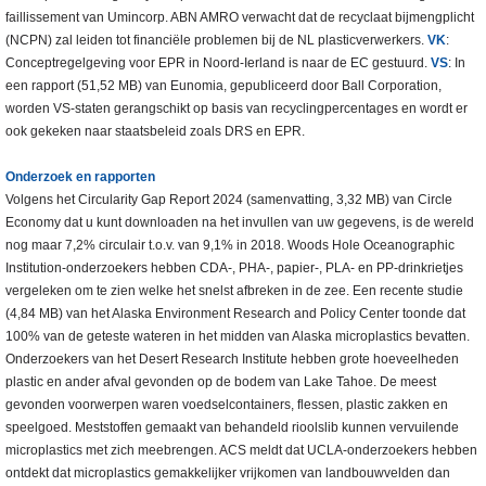
faillissement van Umincorp. ABN AMRO verwacht dat de recyclaat bijmengplicht
(NCPN) zal leiden tot financiële problemen bij de NL plasticverwerkers.
VK
:
Conceptregelgeving voor EPR in Noord-Ierland is naar de EC gestuurd.
VS
: In
een rapport (51,52 MB) van Eunomia, gepubliceerd door Ball Corporation,
worden VS-staten gerangschikt op basis van recyclingpercentages en wordt er
ook gekeken naar staatsbeleid zoals DRS en EPR.
Onderzoek
en rapporten
Volgens het Circularity Gap Report 2024 (samenvatting, 3,32 MB) van Circle
Economy dat u kunt downloaden na het invullen van uw gegevens, is de wereld
nog maar 7,2% circulair t.o.v. van 9,1% in 2018. Woods Hole Oceanographic
Institution-onderzoekers hebben CDA-, PHA-, papier-, PLA- en PP-drinkrietjes
vergeleken om te zien welke het snelst afbreken in de zee. Een recente studie
(4,84 MB) van het Alaska Environment Research and Policy Center toonde dat
100% van de geteste wateren in het midden van Alaska microplastics bevatten.
Onderzoekers van het Desert Research Institute hebben grote hoeveelheden
plastic en ander afval gevonden op de bodem van Lake Tahoe. De meest
gevonden voorwerpen waren voedselcontainers, flessen, plastic zakken en
speelgoed. Meststoffen gemaakt van behandeld rioolslib kunnen vervuilende
microplastics met zich meebrengen. ACS meldt dat UCLA-onderzoekers hebben
ontdekt dat microplastics gemakkelijker vrijkomen van landbouwvelden dan