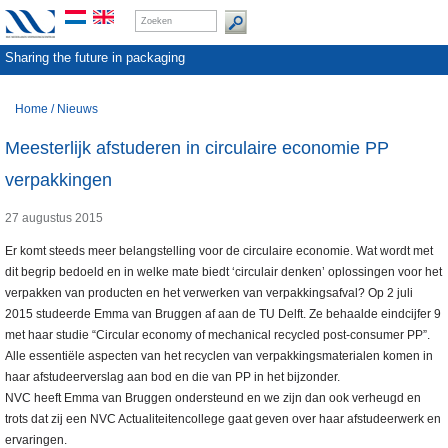
Sharing the future in packaging
Home
/
Nieuws
Meesterlijk afstuderen in circulaire economie PP
verpakkingen
27 augustus 2015
Er komt steeds meer belangstelling voor de circulaire economie. Wat wordt met
dit begrip bedoeld en in welke mate biedt ‘circulair denken’ oplossingen voor het
verpakken van producten en het verwerken van verpakkingsafval? Op 2 juli
2015 studeerde Emma van Bruggen af aan de TU Delft. Ze behaalde eindcijfer 9
met haar studie “Circular economy of mechanical recycled post-consumer PP”.
Alle essentiële aspecten van het recyclen van verpakkingsmaterialen komen in
haar afstudeerverslag aan bod en die van PP in het bijzonder.
NVC heeft Emma van Bruggen ondersteund en we zijn dan ook verheugd en
trots dat zij een NVC Actualiteitencollege gaat geven over haar afstudeerwerk en
ervaringen.