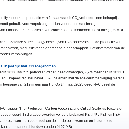
rsity hebben de productie van fumaarzuur uit CO
verbeterd, een belangrijk
2
wordt gebruikt voor verpakkingen. Hun verbeterde kunstmatige
van fumaarzuur ten opzichte van conventionele methoden. De studie (1,08 MB) is
onmental Science & Technology beschrijven UvA-onderzoekers de productie van
rondstoffen, met uitstekende degradatie-eigenschappen. Het afstemmen van de
aronder verpakkingen.
l in jaar tijd met 219 toegenomen
et in 2023 199.275 patentaanvragen heeft ontvangen, 2,9% meer dan in 2022. U
Het Europees register bevat 3.091 patenten met de zoekterm 'packaging material'
en toename van 219 in een jaar tijd. Op 24 maart 2023 deed NVC dezelfde
VC-rapport 'The Production, Carbon Footprint, and Critical Scale-up Factors of
gepubliceerd. In dit rapport worden volledig biobased PE-, PP-, PET- en PEF-
tieprocessen, hun potentieel om de aarde op te warmen en factoren die
 kunt u het rapport hier downloaden (4,07 MB).