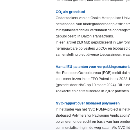
CO
als grondstof
2
Onderzoekers van de Osaka Metropolitan Unive
bestanddeel van biodegradeerbaar plastic dat 
fotosynthesetechniek verdubbelt de opbrengst 
gepubliceerd in Dalton Transactions.
In een artikel (3,0 MB) gepubliceerd in Envir
hernieuwbare polyesters uit CO
en biobased g
2
samenstelling biedt diverse toepassingen, wa
Aantal EU-patenten voor verpakkingsmateriaa
Het Europees Octrooibureau (EOB) meldt dat h
kunt meer lezen in de EPO Patent Index 2023. 
(gezocht door NVC op 19 maart 2024). Dit is e
zoekactie en dat resulteerde in 2,872 patenten.
NVC-rapport over biobased polymeren
In het kader van het NVC PUMA-project is het N
Biobased Polymers for Packaging Applications' 
polymeren onderzocht op basis van hun produc
commercialisering in de weg staan. Als NVC-lid