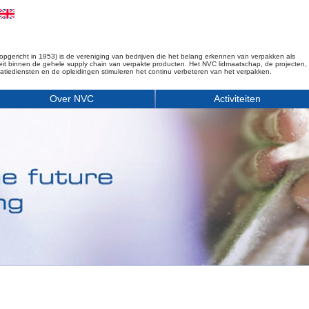
opgericht in 1953) is de vereniging van bedrijven die het belang erkennen van verpakken als
iteit binnen de gehele supply chain van verpakte producten. Het NVC lidmaatschap, de projecten,
matiediensten en de opleidingen stimuleren het continu verbeteren van het verpakken.
Over NVC
Activiteiten