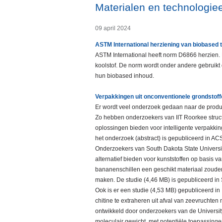
Materialen en technologie
09 april 2024
ASTM International herziening van biobased
ASTM International heeft norm D6866 herzien.
koolstof. De norm wordt onder andere gebruikt 
hun biobased inhoud.
Verpakkingen uit onconventionele grondstof
Er wordt veel onderzoek gedaan naar de produc
Zo hebben onderzoekers van IIT Roorkee struct
oplossingen bieden voor intelligente verpakki
het onderzoek (abstract) is gepubliceerd in AC
Onderzoekers van South Dakota State Universi
alternatief bieden voor kunststoffen op basis v
bananenschillen een geschikt materiaal zoude
maken. De studie (4,46 MB) is gepubliceerd i
Ook is er een studie (4,53 MB) gepubliceerd 
chitine te extraheren uit afval van zeevruchten
ontwikkeld door onderzoekers van de University 
moleculair gewicht, met potentiële toepassinge