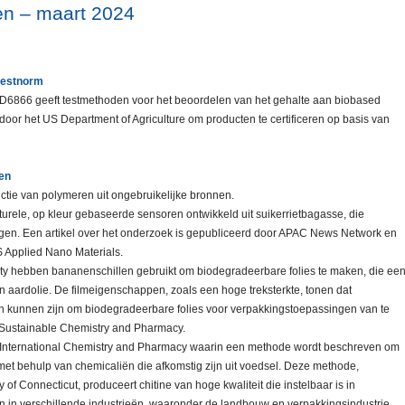
en – maart 2024
 testnorm
 D6866 geeft testmethoden voor het beoordelen van het gehalte aan biobased
door het US Department of Agriculture om producten te certificeren op basis van
fen
tie van polymeren uit ongebruikelijke bronnen.
urele, op kleur gebaseerde sensoren ontwikkeld uit suikerrietbagasse, die
ngen. Een artikel over het onderzoek is gepubliceerd door APAC News Network en
S Applied Nano Materials.
ty hebben bananenschillen gebruikt om biodegradeerbare folies te maken, die ee
an aardolie. De filmeigenschappen, zoals een hoge treksterkte, tonen dat
n kunnen zijn om biodegradeerbare folies voor verpakkingstoepassingen van te
n Sustainable Chemistry and Pharmacy.
in International Chemistry and Pharmacy waarin een methode wordt beschreven om
 met behulp van chemicaliën die afkomstig zijn uit voedsel. Deze methode,
of Connecticut, produceert chitine van hoge kwaliteit die instelbaar is in
n in verschillende industrieën, waaronder de landbouw en verpakkingsindustrie.