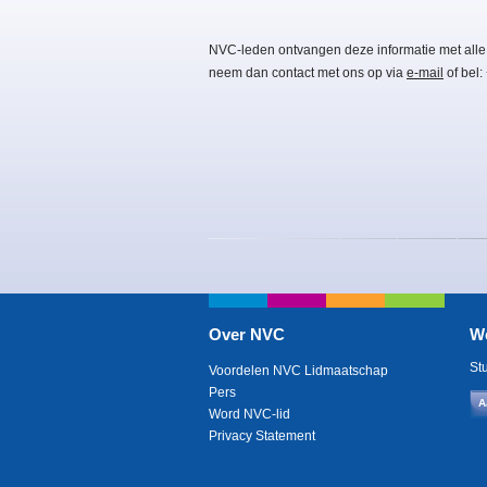
NVC-leden ontvangen deze informatie met alle
neem dan contact met ons op via
e-mail
of bel:
Over NVC
W
St
Voordelen NVC Lidmaatschap
Pers
A
Word NVC-lid
Privacy Statement