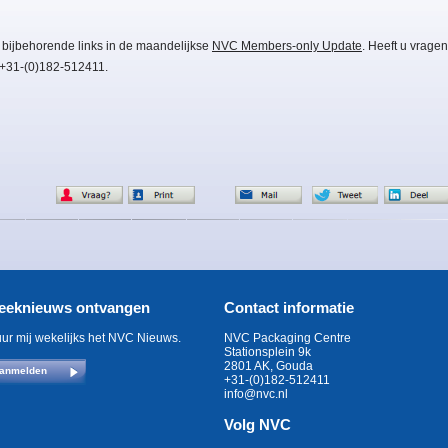
 bijbehorende links in de maandelijkse
NVC Members-only Update
. Heeft u vragen
 +31-(0)182-512411.
eeknieuws ontvangen
Contact informatie
uur mij wekelijks het NVC Nieuws.
NVC Packaging Centre
Stationsplein 9k
2801 AK, Gouda
anmelden
+31-(0)182-512411
info@nvc.nl
Volg NVC