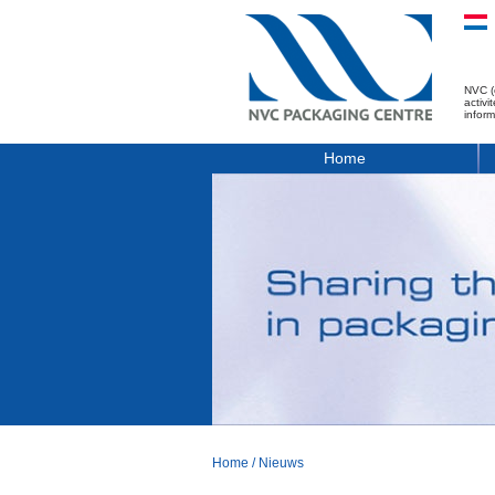
NVC (
activ
infor
Home
Home
/
Nieuws