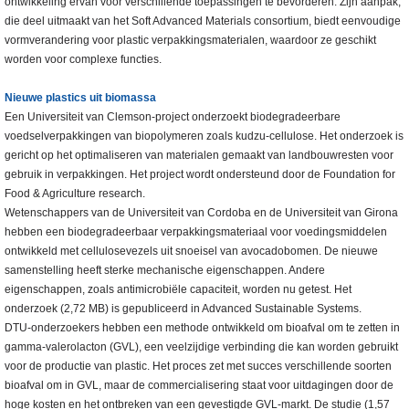
ontwikkeling ervan voor verschillende toepassingen te bevorderen. Zijn aanpak,
die deel uitmaakt van het Soft Advanced Materials consortium, biedt eenvoudige
vormverandering voor plastic verpakkingsmaterialen, waardoor ze geschikt
worden voor complexe functies.
Nieuwe plastics uit biomassa
Een Universiteit van Clemson-project onderzoekt biodegradeerbare
voedselverpakkingen van biopolymeren zoals kudzu-cellulose. Het onderzoek is
gericht op het optimaliseren van materialen gemaakt van landbouwresten voor
gebruik in verpakkingen. Het project wordt ondersteund door de Foundation for
Food & Agriculture research.
Wetenschappers van de Universiteit van Cordoba en de Universiteit van Girona
hebben een biodegradeerbaar verpakkingsmateriaal voor voedingsmiddelen
ontwikkeld met cellulosevezels uit snoeisel van avocadobomen. De nieuwe
samenstelling heeft sterke mechanische eigenschappen. Andere
eigenschappen, zoals antimicrobiële capaciteit, worden nu getest. Het
onderzoek (2,72 MB) is gepubliceerd in Advanced Sustainable Systems.
DTU-onderzoekers hebben een methode ontwikkeld om bioafval om te zetten in
gamma-valerolacton (GVL), een veelzijdige verbinding die kan worden gebruikt
voor de productie van plastic. Het proces zet met succes verschillende soorten
bioafval om in GVL, maar de commercialisering staat voor uitdagingen door de
hoge kosten en het ontbreken van een gevestigde GVL-markt. De studie (1,57