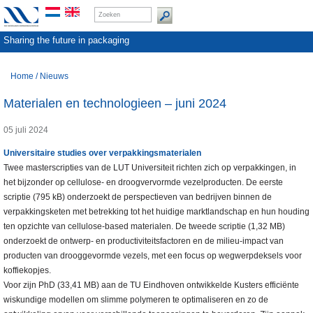
Sharing the future in packaging
Home
/
Nieuws
Materialen en technologieen – juni 2024
05 juli 2024
Universitaire studies over verpakkingsmaterialen
Twee masterscripties van de LUT Universiteit richten zich op verpakkingen, in
het bijzonder op cellulose- en droogvervormde vezelproducten. De eerste
scriptie (795 kB) onderzoekt de perspectieven van bedrijven binnen de
verpakkingsketen met betrekking tot het huidige marktlandschap en hun houding
ten opzichte van cellulose-based materialen. De tweede scriptie (1,32 MB)
onderzoekt de ontwerp- en productiviteitsfactoren en de milieu-impact van
producten van drooggevormde vezels, met een focus op wegwerpdeksels voor
koffiekopjes.
Voor zijn PhD (33,41 MB) aan de TU Eindhoven ontwikkelde Kusters efficiënte
wiskundige modellen om slimme polymeren te optimaliseren en zo de