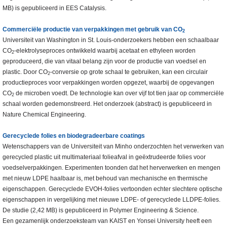
MB) is gepubliceerd in EES Catalysis.
Commerciële productie van verpakkingen met gebruik van CO
2
Universiteit van Washington in St. Louis-onderzoekers hebben een schaalbaar
CO
-elektrolyseproces ontwikkeld waarbij acetaat en ethyleen worden
2
geproduceerd, die van vitaal belang zijn voor de productie van voedsel en
plastic. Door CO
-conversie op grote schaal te gebruiken, kan een circulair
2
productieproces voor verpakkingen worden opgezet, waarbij de opgevangen
CO
de microben voedt. De technologie kan over vijf tot tien jaar op commerciële
2
schaal worden gedemonstreerd. Het onderzoek (abstract) is gepubliceerd in
Nature Chemical Engineering.
Gerecyclede folies en biodegradeerbare coatings
Wetenschappers van de Universiteit van Minho onderzochten het verwerken van
gerecycled plastic uit multimateriaal folieafval in geëxtrudeerde folies voor
voedselverpakkingen. Experimenten toonden dat het herverwerken en mengen
met nieuw LDPE haalbaar is, met behoud van mechanische en thermische
eigenschappen. Gerecyclede EVOH-folies vertoonden echter slechtere optische
eigenschappen in vergelijking met nieuwe LDPE- of gerecyclede LLDPE-folies.
De studie (2,42 MB) is gepubliceerd in Polymer Engineering & Science.
Een gezamenlijk onderzoeksteam van KAIST en Yonsei University heeft een