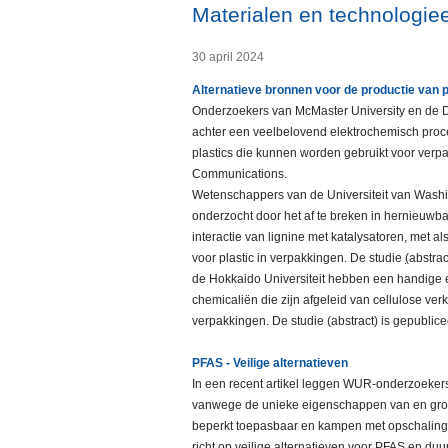
Materialen en technologiee
30 april 2024
Alternatieve bronnen voor de productie van
Onderzoekers van McMaster University en de
achter een veelbelovend elektrochemisch proces
plastics die kunnen worden gebruikt voor verp
Communications.
Wetenschappers van de Universiteit van Washi
onderzocht door het af te breken in hernieuwba
interactie van lignine met katalysatoren, met a
voor plastic in verpakkingen. De studie
(
abstra
de Hokkaido Universiteit hebben een handige 
chemicaliën die zijn afgeleid van cellulose ve
verpakkingen. De studie (abstract) is gepublic
PFAS - Veilige alternatieven
In een recent artikel leggen WUR-onderzoekers 
vanwege de unieke eigenschappen van en grote
beperkt toepasbaar en kampen met opschalin
richt op veilige alternatieven voor PFAS en d