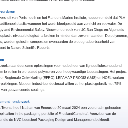
evorderen
rsiteit van Portsmouth en het Flanders Marine Institute, hebben ontdekt dat PLA
raditioneel plastic wanneer het wordt blootgesteld aan zonlicht en zeewater. De
ology and Environmental Safety. Nieuw onderzoek van UC San Diego en Algenesis
croplastic niveau biologisch afbreken in minder dan zeven maanden. De polymeren,
tics, werden getest in compost en evenaarden de biodegradeerbaarheid van
erd in Nature Scientific Reports.
len
 zoekt naar duurzame oplossingen voor het beheer van lignocellulosehoudend
 om te zetten in bio-based polymeren voor hoogwaardige toepassingen. Het project
 voor Regionale Ontwikkeling (EFRO). LEPAMAP-PRODIS (UdG) en NOEL werken
kkingen. Met een industrieel doctoraat willen ze het plasticgebruik met 75%
l van geavanceerde coatings.
ement - onderzoek
teit Twente heeft Nathan van Emous op 20 maart 2024 een voordracht gehouden
application in the packaging portfolio of FrieslandCampina’. Voorzitter van de
er die de NVC Leerstoel Packaging Design and Management bekleedt.