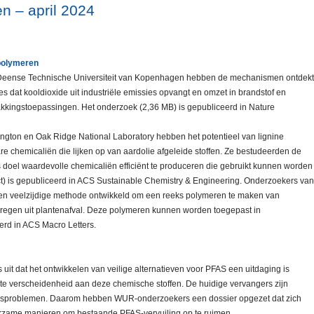
n – april 2024
 polymeren
 Deense Technische Universiteit van Kopenhagen hebben de mechanismen ontdekt
 dat kooldioxide uit industriële emissies opvangt en omzet in brandstof en
akkingstoepassingen. Het onderzoek (2,36 MB) is gepubliceerd in Nature
ngton en Oak Ridge National Laboratory hebben het potentieel van lignine
re chemicaliën die lijken op van aardolie afgeleide stoffen. Ze bestudeerden de
ls doel waardevolle chemicaliën efficiënt te produceren die gebruikt kunnen worden
ct) is gepubliceerd in ACS Sustainable Chemistry & Engineering. Onderzoekers van
en veelzijdige methode ontwikkeld om een reeks polymeren te maken van
rkregen uit plantenafval. Deze polymeren kunnen worden toegepast in
eerd in ACS Macro Letters.
uit dat het ontwikkelen van veilige alternatieven voor PFAS een uitdaging is
 verscheidenheid aan deze chemische stoffen. De huidige vervangers zijn
gsproblemen. Daarom hebben WUR-onderzoekers een dossier opgezet dat zich
uurzame manieren om bestaande PFAS-vervuiling op te ruimen.