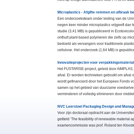
Microplastics - Afgifte remmen en afbraak b
Een onderzoeksteam onder leiding van de Unive
negen keer minder microplastics vrijgeeft dan t
studie (3,41 MB) is gepubliceerd in Ecotoxic
onthult plant-based polymeren die zelfs op mi
bedoeld als vervangers voor traditionele plas
cellulose. Het onderzoek (1,64 MB) is gepublice
Innovatieprojecten voor verpakkingsmateria
Het FUSTARISE-project, geleid door AIMPLAS,
afval. Er worden technieken gebruikt om afval
wordt gefinancierd door het Europees Fonds
samen op het gebied van duurzame voedselverpa
verminderen of volledig elimineren door midde
NVC Leerstoel Packaging Design and Manag
Voor zijn doctoraal-opdracht aan de Universi
getiteld ‘The feasibility of renewable material 
examencommissie was prof. Roland ten Kloost