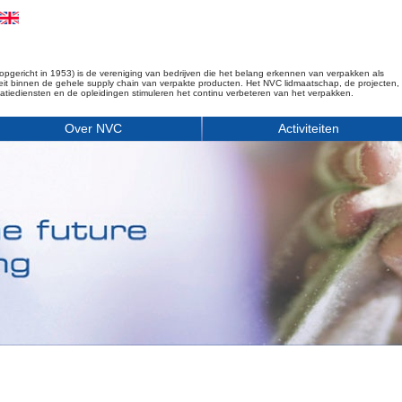
opgericht in 1953) is de vereniging van bedrijven die het belang erkennen van verpakken als
iteit binnen de gehele supply chain van verpakte producten. Het NVC lidmaatschap, de projecten,
matiediensten en de opleidingen stimuleren het continu verbeteren van het verpakken.
Over NVC
Activiteiten