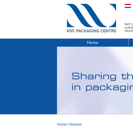
NVC (
activ
infor
Home
Home
/
Nieuws