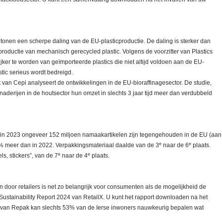
e tonen een scherpe daling van de EU-plasticproductie. De daling is sterker dan
 productie van mechanisch gerecycled plastic. Volgens de voorzitter van Plastics
jker te worden van geïmporteerde plastics die niet altijd voldoen aan de EU-
stic serieus wordt bedreigd.
 van Cepi analyseert de ontwikkelingen in de EU-bioraffinagesector. De studie,
finaderijen in de houtsector hun omzet in slechts 3 jaar tijd meer dan verdubbeld
t in 2023 ongeveer 152 miljoen namaakartikelen zijn tegengehouden in de EU (aan
e
e
7% meer dan in 2022. Verpakkingsmateriaal daalde van de 3
naar de 6
plaats.
e
e
s, stickers”, van de 7
naar de 4
plaats.
n door retailers is net zo belangrijk voor consumenten als de mogelijkheid de
Sustainability Report 2024 van RetailX. U kunt het rapport downloaden na het
 van Repak kan slechts 53% van de Ierse inwoners nauwkeurig bepalen wat