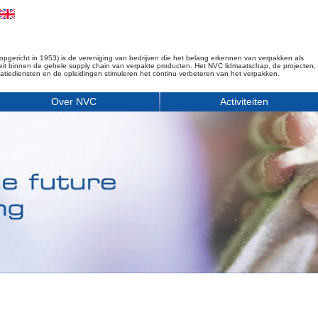
opgericht in 1953) is de vereniging van bedrijven die het belang erkennen van verpakken als
iteit binnen de gehele supply chain van verpakte producten. Het NVC lidmaatschap, de projecten,
matiediensten en de opleidingen stimuleren het continu verbeteren van het verpakken.
Over NVC
Activiteiten