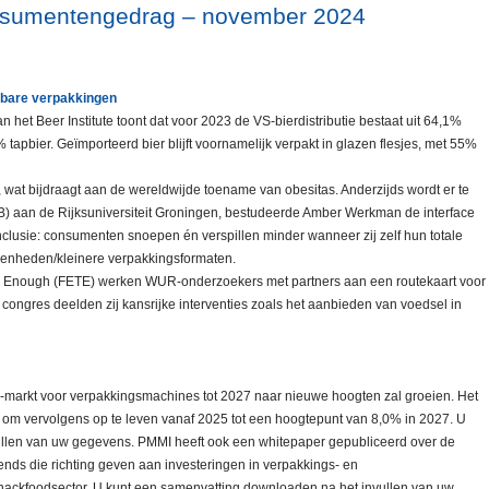
onsumentengedrag – november 2024
rbare verpakkingen
n het Beer Institute toont dat voor 2023 de VS-bierdistributie bestaat uit 64,1%
 tapbier. Geïmporteerd bier blijft voornamelijk verpakt in glazen flesjes, met 55%
wat bijdraagt aan de wereldwijde toename van obesitas. Anderzijds wordt er te
 MB) aan de Rijksuniversiteit Groningen, bestudeerde Amber Werkman de interface
nclusie: consumenten snoepen én verspillen minder wanneer zij zelf hun totale
eenheden/kleinere verpakkingsformaten.
to Enough (FETE) werken WUR-onderzoekers met partners aan een routekaart voor
congres deelden zij kansrijke interventies zoals het aanbieden van voedsel in
S-markt voor verpakkingsmachines tot 2027 naar nieuwe hoogten zal groeien. Het
4 om vervolgens op te leven vanaf 2025 tot een hoogtepunt van 8,0% in 2027. U
llen van uw gegevens. PMMI heeft ook een whitepaper gepubliceerd over de
rends die richting geven aan investeringen in verpakkings- en
snackfoodsector. U kunt een samenvatting downloaden na het invullen van uw