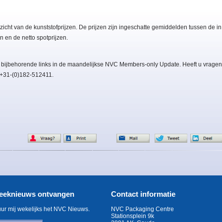
icht van de kunststofprijzen. De prijzen zijn ingeschatte gemiddelden tussen de in
n en de netto spotprijzen.
 bijbehorende links in de maandelijkse NVC Members-only Update. Heeft u vragen
: +31-(0)182-512411.
eeknieuws ontvangen
Contact informatie
uur mij wekelijks het NVC Nieuws.
NVC Packaging Centre
Stationsplein 9k