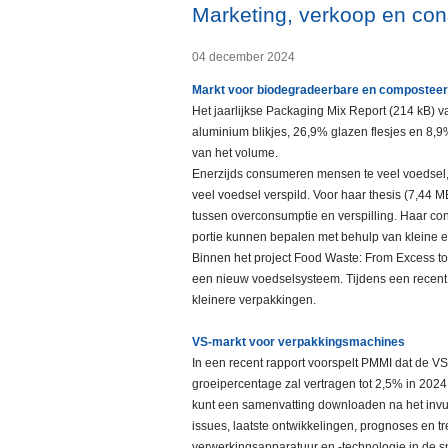
Marketing, verkoop en c
04 december 2024
Markt voor biodegradeerbare en compostee
Het jaarlijkse Packaging Mix Report (214 kB) va
aluminium blikjes, 26,9% glazen flesjes en 8,9%
van het volume.
Enerzijds consumeren mensen te veel voedsel, 
veel voedsel verspild. Voor haar thesis (7,44
tussen overconsumptie en verspilling. Haar co
portie kunnen bepalen met behulp van kleine 
Binnen het project Food Waste: From Excess 
een nieuw voedselsysteem. Tijdens een recent 
kleinere verpakkingen.
VS-markt voor verpakkingsmachines
In een recent rapport voorspelt PMMI dat de V
groeipercentage zal vertragen tot 2,5% in 202
kunt een samenvatting downloaden na het invu
issues, laatste ontwikkelingen, prognoses en t
verwerkingsapparatuur en -technologie in de 