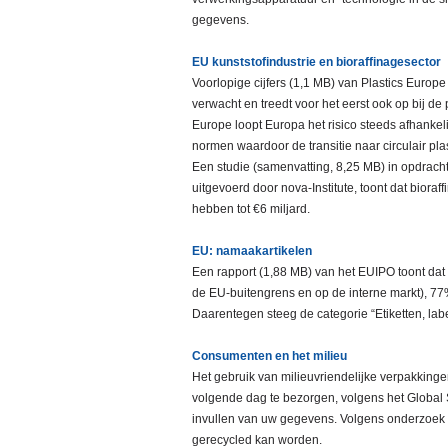
gegevens.
EU kunststofindustrie en bioraffinagesector
Voorlopige cijfers (1,1 MB) van Plastics Europ
verwacht en treedt voor het eerst ook op bij de
Europe loopt Europa het risico steeds afhankeli
normen waardoor de transitie naar circulair pla
Een studie (samenvatting, 8,25 MB) in opdracht
uitgevoerd door nova-Institute, toont dat bioraf
hebben tot €6 miljard.
EU: namaakartikelen
Een rapport (1,88 MB) van het EUIPO toont da
de EU-buitengrens en op de interne markt), 7
Daarentegen steeg de categorie “Etiketten, label
Consumenten en het milieu
Het gebruik van milieuvriendelijke verpakkinge
volgende dag te bezorgen, volgens het Global 
invullen van uw gegevens. Volgens onderzoek
gerecycled kan worden.