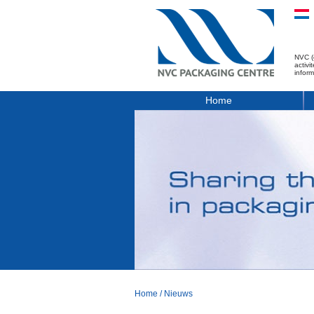
NVC (
activ
infor
Home
Home
/
Nieuws