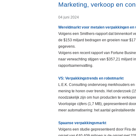
Marketing, verkoop en co
04 juni 2024
Wereldmarkt voor metalen verpakkingen en v
Volgens een Smithers-rapport dat binnenkort v
de $153 miljard bedragen en groeien naar $177
gegevens.
Volgens een recent rapport van Fortune Busine
naar verwachting stijgen van $357,21 miljard in
rapportsamenvatting.
VS: Verpakkingstrends en robotmarkt
L.E.K. Consulting ondervroeg merkhouders en s
mening te horen over trends. Het onderzoek (1
noodzakelijk zijn om hun producten te verkope
Voorlopige cijfers (1,7 MB), gepresenteerd doo
meer automatisering: het aantal geïnstalleerde
Spaanse verpakkingsmarkt
Volgens een studie gepresenteerd door Fira de
omzet van €40.409 miljoen is de omzet met 22%