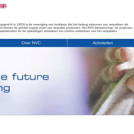
opgericht in 1953) is de vereniging van bedrijven die het belang erkennen van verpakken als
iteit binnen de gehele supply chain van verpakte producten. Het NVC lidmaatschap, de projecten,
matiediensten en de opleidingen stimuleren het continu verbeteren van het verpakken.
Over NVC
Activiteiten