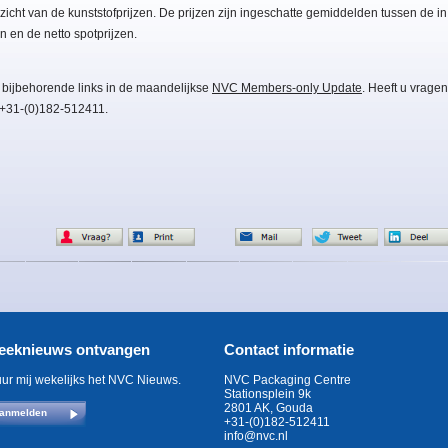
icht van de kunststofprijzen. De prijzen zijn ingeschatte gemiddelden tussen de in
n en de netto spotprijzen.
 bijbehorende links in de maandelijkse
NVC Members-only Update
. Heeft u vragen
 +31-(0)182-512411.
eeknieuws ontvangen
Contact informatie
uur mij wekelijks het NVC Nieuws.
NVC Packaging Centre
Stationsplein 9k
2801 AK, Gouda
anmelden
+31-(0)182-512411
info@nvc.nl