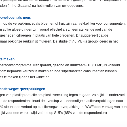
den (in het Spaans) na het invullen van uw gegevens.
 zowel ogen als neus
op de verpakking, zoals bloemen of fruit, zijn aantrekkelijker voor consumenten,
ulke afbeeldingen zijn vooral effectief als zij een sterker gevoel van de
gesneden citroenen in plaats van hele citroenen. Dit suggereert dat de
maar ook onze reukzin stimuleren. De studie (4,46 MB) is gepubliceerd in het
te maken
onderzoeksprogramma Transparant, gezond en duurzaam (10,81 MB) is voltooid.
gt om bepaalde keuzes te maken en hoe supermarkten consumenten kunnen
 te maken tijdens het winkelen.
lastic wegwerpverpakkingen
n van plasticproductie om plasticvervuiling tegen te gaan, zo blijkt uit onderzoek
n de respondenten steunt de overstap van eenmalige plastic verpakkingen naar
75% steunt een verbod op plastic wegwerpverpakkingen. WWF doet verslag van een
lijkt voor een wereldwijd verbod op SUPs (85% van de respondenten).