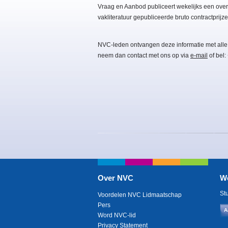
Vraag en Aanbod publiceert wekelijks een overz
vakliteratuur gepubliceerde bruto contractprijze
NVC-leden ontvangen deze informatie met alle
neem dan contact met ons op via
e-mail
of bel:
Over NVC
W
St
Voordelen NVC Lidmaatschap
Pers
A
Word NVC-lid
Privacy Statement