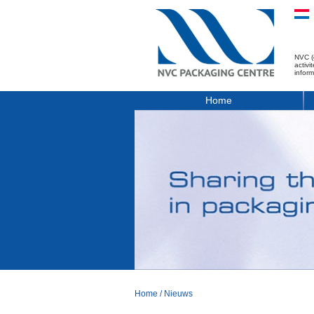
NVC (
activ
infor
Home
Home
/
Nieuws