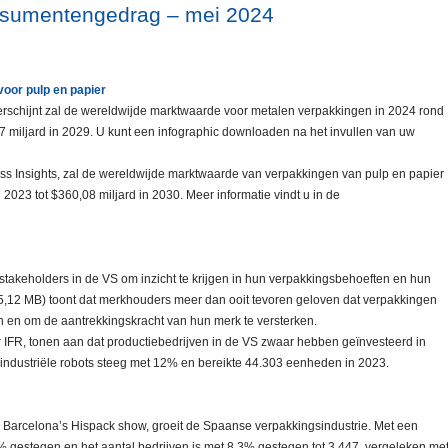
nsumentengedrag – mei 2024
oor pulp en papier
erschijnt zal de wereldwijde marktwaarde voor metalen verpakkingen in 2024 rond
 miljard in 2029. U kunt een infographic downloaden na het invullen van uw
ss Insights, zal de wereldwijde marktwaarde van verpakkingen van pulp en papier
 2023 tot $360,08 miljard in 2030. Meer informatie vindt u in de
takeholders in de VS om inzicht te krijgen in hun verpakkingsbehoeften en hun
5,12 MB) toont dat merkhouders meer dan ooit tevoren geloven dat verpakkingen
n en om de aantrekkingskracht van hun merk te versterken.
r IFR, tonen aan dat productiebedrijven in de VS zwaar hebben geïnvesteerd in
 industriële robots steeg met 12% en bereikte 44.303 eenheden in 2023.
 Barcelona’s Hispack show, groeit de Spaanse verpakkingsindustrie. Met een
 gestegen en het aantal bedrijven is met 8,3% gestegen tot 3.447, vergeleken me