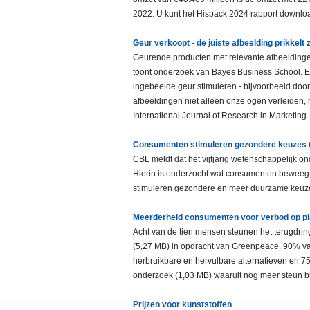
2022. U kunt het Hispack 2024 rapport downloa
Geur verkoopt - de juiste afbeelding prikkelt
Geurende producten met relevante afbeeldingen 
toont onderzoek van Bayes Business School. En z
ingebeelde geur stimuleren - bijvoorbeeld door
afbeeldingen niet alleen onze ogen verleiden, 
International Journal of Research in Marketing.
Consumenten stimuleren gezondere keuzes 
CBL meldt dat het vijfjarig wetenschappelijk 
Hierin is onderzocht wat consumenten bewee
stimuleren gezondere en meer duurzame keuzes
Meerderheid consumenten voor verbod op p
Acht van de tien mensen steunen het terugdringe
(5,27 MB) in opdracht van Greenpeace. 90% va
herbruikbare en hervulbare alternatieven en 
onderzoek (1,03 MB) waaruit nog meer steun b
Prijzen voor kunststoffen