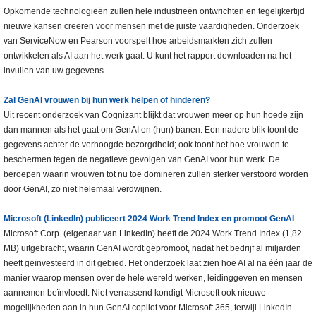
Opkomende technologieën zullen hele industrieën ontwrichten en tegelijkertijd
nieuwe kansen creëren voor mensen met de juiste vaardigheden. Onderzoek
van ServiceNow en Pearson voorspelt hoe arbeidsmarkten zich zullen
ontwikkelen als AI aan het werk gaat. U kunt het rapport downloaden na het
invullen van uw gegevens.
Zal GenAI vrouwen bij hun werk helpen of hinderen?
Uit recent onderzoek van Cognizant blijkt dat vrouwen meer op hun hoede zijn
dan mannen als het gaat om GenAI en (hun) banen. Een nadere blik toont de
gegevens achter de verhoogde bezorgdheid; ook toont het hoe vrouwen te
beschermen tegen de negatieve gevolgen van GenAI voor hun werk. De
beroepen waarin vrouwen tot nu toe domineren zullen sterker verstoord worden
door GenAI, zo niet helemaal verdwijnen.
Microsoft (LinkedIn) publiceert 2024 Work Trend Index en promoot GenAI
Microsoft Corp. (eigenaar van LinkedIn) heeft de 2024 Work Trend Index (1,82
MB) uitgebracht, waarin GenAI wordt gepromoot, nadat het bedrijf al miljarden
heeft geïnvesteerd in dit gebied. Het onderzoek laat zien hoe AI al na één jaar de
manier waarop mensen over de hele wereld werken, leidinggeven en mensen
aannemen beïnvloedt. Niet verrassend kondigt Microsoft ook nieuwe
mogelijkheden aan in hun GenAI copilot voor Microsoft 365, terwijl LinkedIn