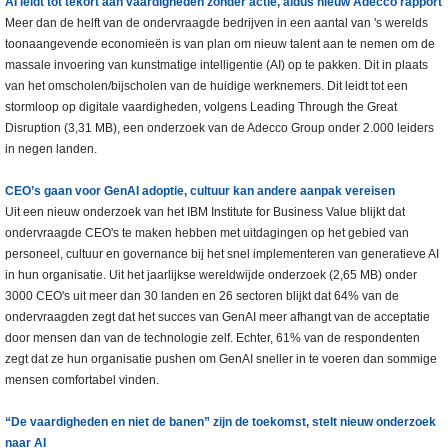
AI leidt tot tekort aan vaardigheden zonder actie, aldus nieuw Adecco rapport
Meer dan de helft van de ondervraagde bedrijven in een aantal van 's werelds
toonaangevende economieën is van plan om nieuw talent aan te nemen om de
massale invoering van kunstmatige intelligentie (AI) op te pakken. Dit in plaats
van het omscholen/bijscholen van de huidige werknemers. Dit leidt tot een
stormloop op digitale vaardigheden, volgens Leading Through the Great
Disruption (3,31 MB), een onderzoek van de Adecco Group onder 2.000 leiders
in negen landen.
CEO’s gaan voor GenAI adoptie, cultuur kan andere aanpak vereisen
Uit een nieuw onderzoek van het IBM Institute for Business Value blijkt dat
ondervraagde CEO's te maken hebben met uitdagingen op het gebied van
personeel, cultuur en governance bij het snel implementeren van generatieve AI
in hun organisatie. Uit het jaarlijkse wereldwijde onderzoek (2,65 MB) onder
3000 CEO's uit meer dan 30 landen en 26 sectoren blijkt dat 64% van de
ondervraagden zegt dat het succes van GenAI meer afhangt van de acceptatie
door mensen dan van de technologie zelf. Echter, 61% van de respondenten
zegt dat ze hun organisatie pushen om GenAI sneller in te voeren dan sommige
mensen comfortabel vinden.
“De vaardigheden en niet de banen” zijn de toekomst, stelt nieuw onderzoek
naar AI