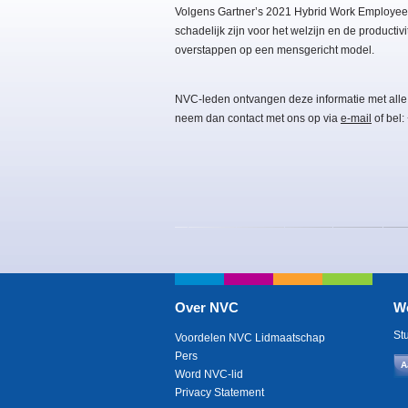
Volgens Gartner’s 2021 Hybrid Work Employee 
schadelijk zijn voor het welzijn en de product
overstappen op een mensgericht model.
NVC-leden ontvangen deze informatie met alle
neem dan contact met ons op via
e-mail
of bel:
Over NVC
W
St
Voordelen NVC Lidmaatschap
Pers
A
Word NVC-lid
Privacy Statement