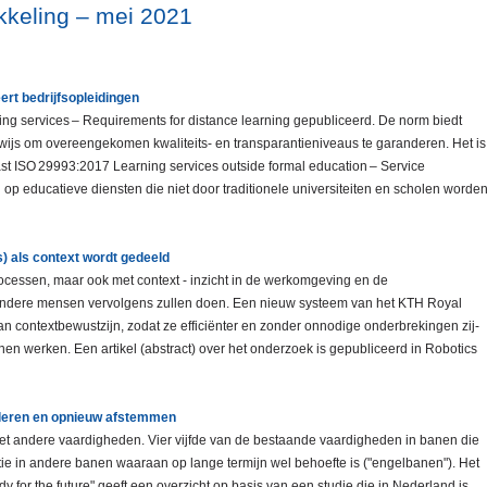
keling – mei 2021
rt bedrijfsopleidingen
ng services – Requirements for distance learning gepubliceerd. De norm biedt
rwijs om overeengekomen kwaliteits- en transparantieniveaus te garanderen. Het is
st ISO 29993:2017 Learning services outside formal education – Service
op educatieve diensten die niet door traditionele universiteiten en scholen worde
s) als context wordt gedeeld
rocessen, maar ook met context - inzicht in de werkomgeving en de
ndere mensen vervolgens zullen doen. Een nieuw systeem van het KTH Royal
 van contextbewustzijn, zodat ze efficiënter en zonder onnodige onderbrekingen zij-
n werken. Een artikel (abstract) over het onderzoek is gepubliceerd in Robotics
w leren en opnieuw afstemmen
et andere vaardigheden. Vier vijfde van de bestaande vaardigheden in banen die
ie in andere banen waaraan op lange termijn wel behoefte is ("engelbanen"). Het
 for the future" geeft een overzicht op basis van een studie die in Nederland is