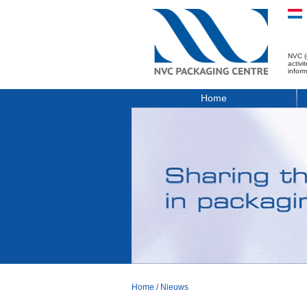
NVC (
activ
infor
Home
Home
/
Nieuws