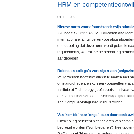
HRM en competentieontwik
01 juni 2021
Nieuwe norm voor afstandsonderwijs stimulee
ISO heeft ISO 29994:2021 Education and learni
internationale richtsnoeren voor afstandsonde
de bedoeling dat deze norm wordt gebruikt naa
requirements, waarbij beide betrekking hebben 
aangeboden.
Robots en collega's verenigen zich (enigszin
Veilig werken heeft niet alleen te maken met p
omstandigheden, en kunnen voorspellen wat a
Institute of Technology geeft robots dit niveau
aan-zij met mensen aan assemblagelijnen kunne
and Computer-Integrated Manufacturing.
Van 'zombie' naar 'engel'-baan door opnieu
Omscholing betekent niet het leren van comple
bedreigd worden ("zombiebanen"), heeft potent
PwC-rapport "How to make vulnerable jobs ready