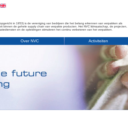
opgericht in 1953) is de vereniging van bedrijven die het belang erkennen van verpakken als
iteit binnen de gehele supply chain van verpakte producten. Het NVC lidmaatschap, de projecten,
matiediensten en de opleidingen stimuleren het continu verbeteren van het verpakken.
Over NVC
Activiteiten