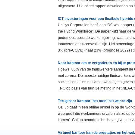
uitgevoerd. U kunt het rapport downloaden na 
ICT-investeringen voor een flexibele hybride
Unisys Corporation heeft een IDC whitepaper (2
the Hybrid Workforce”. De paper kijkt naar de 
gedemocratiseerde werkomgeving, waar alle wer
innoveren en succesvol te zijn. Het percentage
3% (pre-COVID) naar 23% (prognose 2022) sti
Naar kantoor om te vergaderen en bij te pra
Hoewel 80% van de thuiswerkers aangeeft de C
met corona. De meeste huidige thuiswerkers wil
sociale contacten en samenwerking en geven de
TNO op basis van hun 3e meting in het NEA-C
Terug naar kantoor: het moet het waard zijn
Gallup gaat in een online artikel in op de 'work
weergeeft die werknemers ervaren als ze op lo
komen". Gallup benadrukt het belang van de vier
Virtueel kantoor kan de prestaties en het w