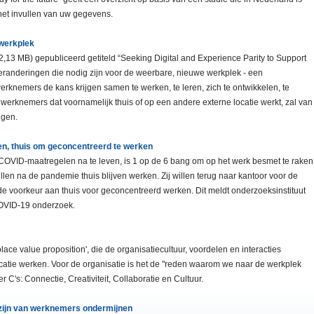
het invullen van uw gegevens.
 werkplek
,13 MB) gepubliceerd getiteld “Seeking Digital and Experience Parity to Support
veranderingen die nodig zijn voor de weerbare, nieuwe werkplek - een
knemers de kans krijgen samen te werken, te leren, zich te ontwikkelen, te
 werknemers dat voornamelijk thuis of op een andere externe locatie werkt, zal van
jgen.
ten, thuis om geconcentreerd te werken
OVID-maatregelen na te leven, is 1 op de 6 bang om op het werk besmet te raken
len na de pandemie thuis blijven werken. Zij willen terug naar kantoor voor de
 voorkeur aan thuis voor geconcentreerd werken. Dit meldt onderzoeksinstituut
OVID-19 onderzoek.
place value proposition', die de organisatiecultuur, voordelen en interacties
catie werken. Voor de organisatie is het de "reden waarom we naar de werkplek
 C's: Connectie, Creativiteit, Collaboratie en Cultuur.
elzijn van werknemers ondermijnen