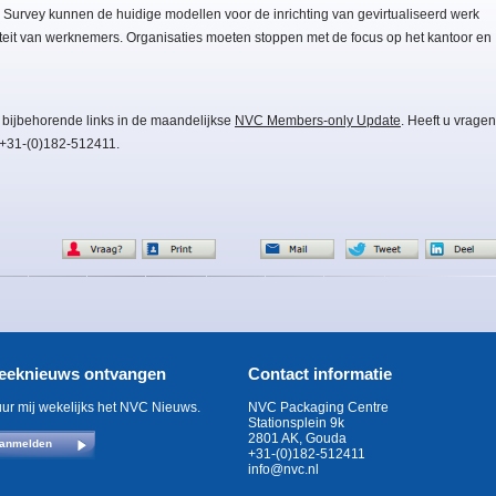
Survey kunnen de huidige modellen voor de inrichting van gevirtualiseerd werk
iviteit van werknemers. Organisaties moeten stoppen met de focus op het kantoor en
 bijbehorende links in de maandelijkse
NVC Members-only Update
. Heeft u vragen
 +31-(0)182-512411.
eeknieuws ontvangen
Contact informatie
uur mij wekelijks het NVC Nieuws.
NVC Packaging Centre
Stationsplein 9k
2801 AK, Gouda
anmelden
+31-(0)182-512411
info@nvc.nl