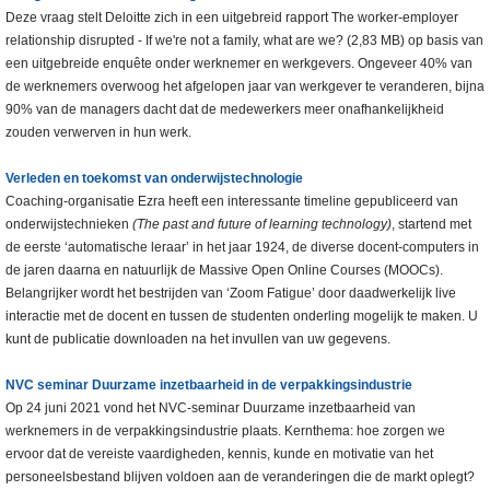
Deze vraag stelt Deloitte zich in een uitgebreid rapport The worker-employer
relationship disrupted - If we're not a family, what are we? (2,83 MB) op basis van
een uitgebreide enquête onder werknemer en werkgevers. Ongeveer 40% van
de werknemers overwoog het afgelopen jaar van werkgever te veranderen, bijna
90% van de managers dacht dat de medewerkers meer onafhankelijkheid
zouden verwerven in hun werk.
Verleden en toekomst van onderwijstechnologie
Coaching-organisatie Ezra heeft een interessante timeline gepubliceerd van
onderwijstechnieken
(The past and future of learning technology)
, startend met
de eerste ‘automatische leraar’ in het jaar 1924, de diverse docent-computers in
de jaren daarna en natuurlijk de Massive Open Online Courses (MOOCs).
Belangrijker wordt het bestrijden van ‘Zoom Fatigue’ door daadwerkelijk live
interactie met de docent en tussen de studenten onderling mogelijk te maken. U
kunt de publicatie downloaden na het invullen van uw gegevens.
NVC seminar Duurzame inzetbaarheid in de verpakkingsindustrie
Op 24 juni 2021 vond het NVC-seminar Duurzame inzetbaarheid van
werknemers in de verpakkingsindustrie plaats. Kernthema: hoe zorgen we
ervoor dat de vereiste vaardigheden, kennis, kunde en motivatie van het
personeelsbestand blijven voldoen aan de veranderingen die de markt oplegt?