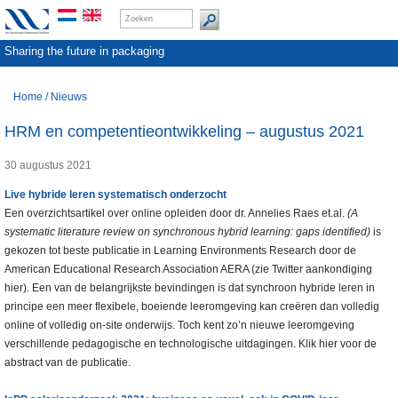
Sharing the future in packaging
Home
/
Nieuws
HRM en competentieontwikkeling – augustus 2021
30 augustus 2021
Live hybride leren systematisch onderzocht
Een overzichtsartikel over online opleiden door dr. Annelies Raes et.al.
(A
systematic literature review on synchronous hybrid learning: gaps identified)
is
gekozen tot beste publicatie in Learning Environments Research door de
American Educational Research Association AERA (zie Twitter aankondiging
hier). Een van de belangrijkste bevindingen is dat synchroon hybride leren in
principe een meer flexibele, boeiende leeromgeving kan creëren dan volledig
online of volledig on-site onderwijs. Toch kent zo’n nieuwe leeromgeving
verschillende pedagogische en technologische uitdagingen. Klik hier voor de
abstract van de publicatie.