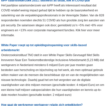
IoPP salarisonderzoek 2021: business as usual, ook in COVID-jaar
Het jaarlijkse salarisonderzoek van IoPP heeft als interessant resultaat dat
COVID relatief weinig impact gehad lijkt te hebben op de baanzekerheid en
salariëring van de verpakkingsprofessionals in de Verenigde Staten. Van de 828
respondenten noemden slechts 51 COVID als hun grootste zorg ten aanzien van
job security. De salarissen stegen ook door; gemiddeld zo’n +5% met +8% voor
engineers en +13% voor corporate management functies. Klik hier voor meer
informatie.
White Paper roept op tot opleidingsinspanning voor skills-based
arbeidsmarkt
Onderzoeksinstituut TNO stelt in een White Paper Skills Gevraagd! Met Skills
Innoveren Naar Een Toekomstbestendige Inclusieve Arbeidsmarkt (5,23 MB) dat
werkgevers in Nederland minstens 6 miljard Euro per jaar moeten gaan
besteden aan herscholing en bijscholing op het werk, als men optimaal gebruik
willen maken van de mensen die beschikbaar zijn en van de mogelijkheden van
nieuwe technologie. Daarbij gaat het om het vergroten van de digitale
vaardigheden van drie miljoen mensen (geschatte kosten: 4 miljard Euro) en om
een kleine half miljoen vakspecialisten die hun vaardigheden en kennis up-to-
date moeten houden (geschatte kosten: 2 miljard euro)
Hoe gaat de werknemer-werkgever relatie zich ontwikkelen?