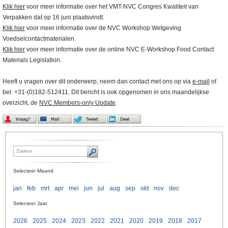
Klik hier
voor meer informatie over het VMT-NVC Congres Kwaliteit van
Verpakken dat op 16 juni plaatsvindt.
Klik hier
voor meer informatie over de NVC Workshop Wetgeving
Voedselcontactmaterialen.
Klik hier
voor meer informatie over de online NVC E-Workshop Food Contact
Materials Legislation.
Heeft u vragen over dit onderwerp, neem dan contact met ons op via
e-mail
of
bel: +31-(0)182-512411. Dit bericht is ook opgenomen in ons maandelijkse
overzicht, de
NVC Members-only Update
.
Selecteer Maand
jan
feb
mrt
apr
mei
jun
jul
aug
sep
okt
nov
dec
Selecteer Jaar
2026
2025
2024
2023
2022
2021
2020
2019
2018
2017