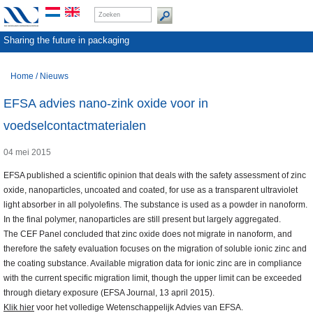
Sharing the future in packaging
Home
/
Nieuws
EFSA advies nano-zink oxide voor in
voedselcontactmaterialen
04 mei 2015
EFSA published a scientific opinion that deals with the safety assessment of zinc
oxide, nanoparticles, uncoated and coated, for use as a transparent ultraviolet
light absorber in all polyolefins. The substance is used as a powder in nanoform.
In the final polymer, nanoparticles are still present but largely aggregated.
The CEF Panel concluded that zinc oxide does not migrate in nanoform, and
therefore the safety evaluation focuses on the migration of soluble ionic zinc and
the coating substance. Available migration data for ionic zinc are in compliance
with the current specific migration limit, though the upper limit can be exceeded
through dietary exposure (EFSA Journal, 13 april 2015).
Klik hier
voor het volledige Wetenschappelijk Advies van EFSA.