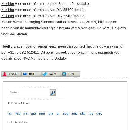
Klik hier
voor meer informatie op de Fraunhofer website.
Klik hier
voor meer informatie over DIN 55409 deel 1.
Klik hier
voor meer informatie over DIN 55409 deel 2.
Met de
World Packaging Standardisation Newsletter
(WPSN) blijft u op de
hoogte van de normontwikkeling als het om verpakken gaat. De WPSN is gratis
voor NVC-leden.
Heeft u vragen over dit onderwerp, neem dan contact met ons op via
e-mail
of
bel: +31-(0)182-512411. Dit bericht is ook opgenomen in ons maandelijkse
overzicht, de
NVC Members-only Update
.
Selecteer Maand
jan
feb
mrt
apr
mei
jun
jul
aug
sep
okt
nov
dec
Selecteer Jaar