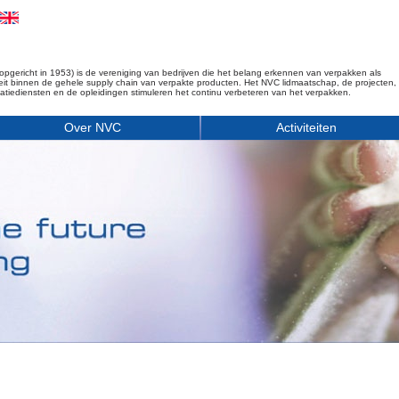
opgericht in 1953) is de vereniging van bedrijven die het belang erkennen van verpakken als
iteit binnen de gehele supply chain van verpakte producten. Het NVC lidmaatschap, de projecten,
matiediensten en de opleidingen stimuleren het continu verbeteren van het verpakken.
Over NVC
Activiteiten