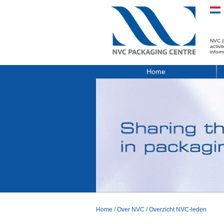
NVC (
activ
infor
Home
Home
/
Over NVC
/
Overzicht NVC-leden