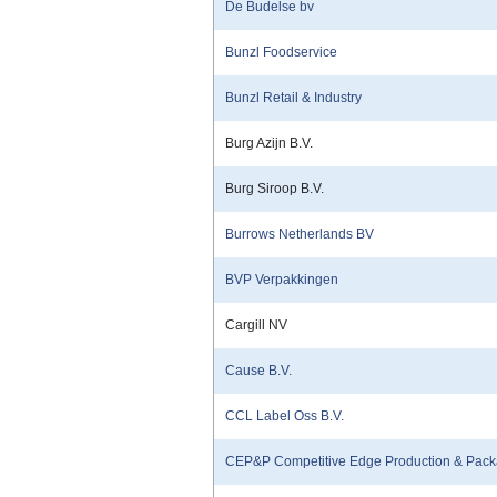
De Budelse bv
Bunzl Foodservice
Bunzl Retail & Industry
Burg Azijn B.V.
Burg Siroop B.V.
Burrows Netherlands BV
BVP Verpakkingen
Cargill NV
Cause B.V.
CCL Label Oss B.V.
CEP&P Competitive Edge Production & Pack