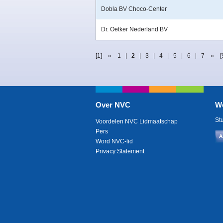
Dobla BV Choco-Center
Dr. Oetker Nederland BV
[1]
«
1
|
2
|
3
|
4
|
5
|
6
|
7
»
[
Over NVC
W
St
Voordelen NVC Lidmaatschap
Pers
A
Word NVC-lid
Privacy Statement