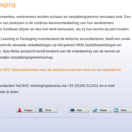
kaging
 doorwerken, werknemers worden schaars en verpakkingskennis veroudert snel. Een
en van bedrijven is de continue kennisontwikkeling van hun werknemers.
n inzetbaar blijven en dus hun werk behouden, als zij hun kennis op peil houden.
earning in Packaging inventariseert de kritische succesfactoren, biedt een uniek
 toont de nieuwste ontwikkelingen op het gebied HRM, bedrijfsopleidingen en
. Specifieke aandacht wordt besteed aan de ontwikkeling van de kennis en
akelijke verpakkingsgemeenschap.
e NVC miniconferentie over de toekomst van het werk en het opleiden in
contacteer het NVC-verenigingsbureau via +31-(0)182-512411 en e-mail
mee te doen.