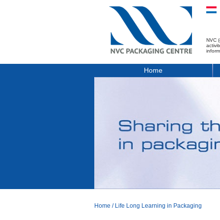
NVC (
activ
infor
Home
Home
/
Life Long Learning in Packaging