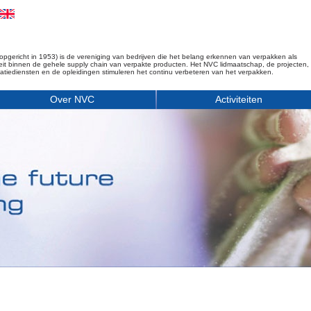
opgericht in 1953) is de vereniging van bedrijven die het belang erkennen van verpakken als
iteit binnen de gehele supply chain van verpakte producten. Het NVC lidmaatschap, de projecten,
matiediensten en de opleidingen stimuleren het continu verbeteren van het verpakken.
Over NVC
Activiteiten