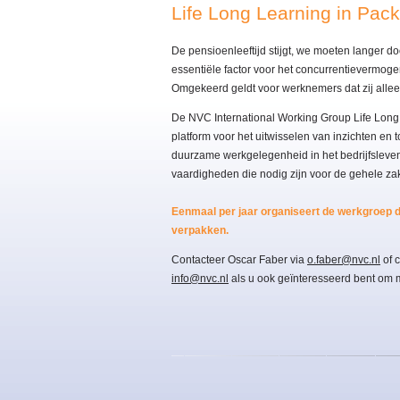
Life Long Learning in Pac
De pensioenleeftijd stijgt, we moeten langer
essentiële factor voor het concurrentievermog
Omgekeerd geldt voor werknemers dat zij allee
De NVC International Working Group Life Long L
platform voor het uitwisselen van inzichten en
duurzame werkgelegenheid in het bedrijfsleven
vaardigheden die nodig zijn voor de gehele z
Eenmaal per jaar organiseert de werkgroep d
verpakken.
Contacteer Oscar Faber via
o.faber@nvc.nl
of 
info@nvc.nl
als u ook geïnteresseerd bent om 