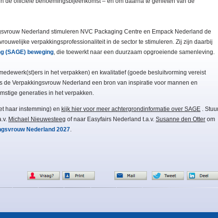
 in de officiële benoemingsbijeenkomst – en om daarna te genieten van de
ngsvrouw Nederland stimuleren NVC Packaging Centre en Empack Nederland de
uwelijke verpakkingsprofessionaliteit in de sector te stimuleren. Zij zijn daarbij
ng (SAGE) beweging
, die toewerkt naar een duurzaam opgroeiende samenleving.
medewerk(st)ers in het verpakken) en kwalitatief (goede besluitvorming vereist
s de Verpakkingsvrouw Nederland een bron van inspiratie voor mannen en
mstige generaties in het verpakken.
t haar instemming) en
kijk hier voor meer achtergrondinformatie over SAGE
. Stuu
a.v.
Michael Nieuwesteeg
of naar Easyfairs Nederland t.a.v.
Susanne den Otter
om
ingsvrouw Nederland 2027
.