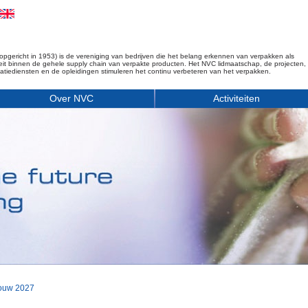
opgericht in 1953) is de vereniging van bedrijven die het belang erkennen van verpakken als
iteit binnen de gehele supply chain van verpakte producten. Het NVC lidmaatschap, de projecten,
matiediensten en de opleidingen stimuleren het continu verbeteren van het verpakken.
Over NVC
Activiteiten
ouw 2027