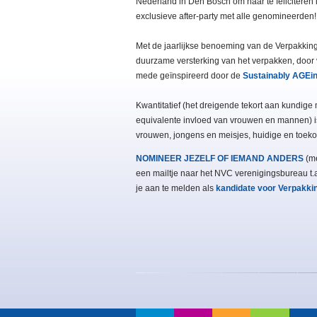
Nederland in Den Bosch om haar te feliciteren
exclusieve after-party met alle genomineerden!
Met de jaarlijkse benoeming van de Verpakki
duurzame versterking van het verpakken, door vro
mede geïnspireerd door de
Sustainably AGEi
Kwantitatief (het dreigende tekort aan kundige 
equivalente invloed van vrouwen en mannen) i
vrouwen, jongens en meisjes, huidige en toeko
NOMINEER JEZELF OF IEMAND ANDERS
(me
een mailtje naar het NVC verenigingsbureau t.
je aan te melden als
kandidate voor Verpakk