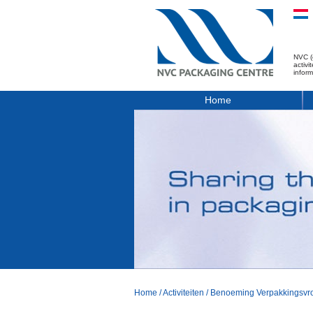
NVC (
activ
infor
Home
Home
/
Activiteiten
/
Benoeming Verpakkingsvr