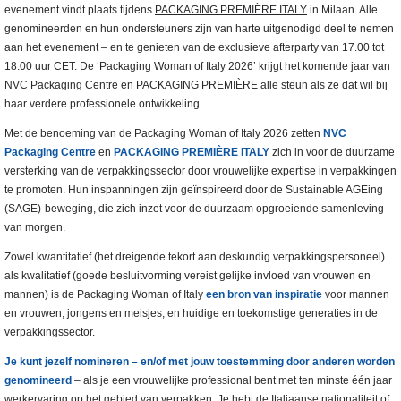
evenement vindt plaats tijdens
PACKAGING PREMIÈRE ITALY
in Milaan. Alle
genomineerden en hun ondersteuners zijn van harte uitgenodigd deel te nemen
aan het evenement – en te genieten van de exclusieve afterparty van 17.00 tot
18.00 uur CET. De ‘Packaging Woman of Italy 2026’ krijgt het komende jaar van
NVC Packaging Centre en PACKAGING PREMIÈRE alle steun als ze dat wil bij
haar verdere professionele ontwikkeling.
Met de benoeming van de Packaging Woman of Italy 2026 zetten
NVC
Packaging Centre
en
PACKAGING PREMIÈRE ITALY
zich in voor de duurzame
versterking van de verpakkingssector door vrouwelijke expertise in verpakkingen
te promoten. Hun inspanningen zijn geïnspireerd door de Sustainable AGEing
(SAGE)-beweging, die zich inzet voor de duurzaam opgroeiende samenleving
van morgen.
Zowel kwantitatief (het dreigende tekort aan deskundig verpakkingspersoneel)
als kwalitatief (goede besluitvorming vereist gelijke invloed van vrouwen en
mannen) is de Packaging Woman of Italy
een bron van inspiratie
voor mannen
en vrouwen, jongens en meisjes, en huidige en toekomstige generaties in de
verpakkingssector.
Je kunt jezelf nomineren – en/of met jouw toestemming door anderen worden
genomineerd
– als je een vrouwelijke professional bent met ten minste één jaar
werkervaring op het gebied van verpakken. Je hebt de Italiaanse nationaliteit of