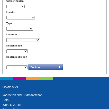
Uitvoeringstaal
Locatie
Type
Lesvorm
Kosten leden
Kosten niet-leden
Over NVC
Voordelen NVC Lidmaatschap
Pers
Word NVC-lid