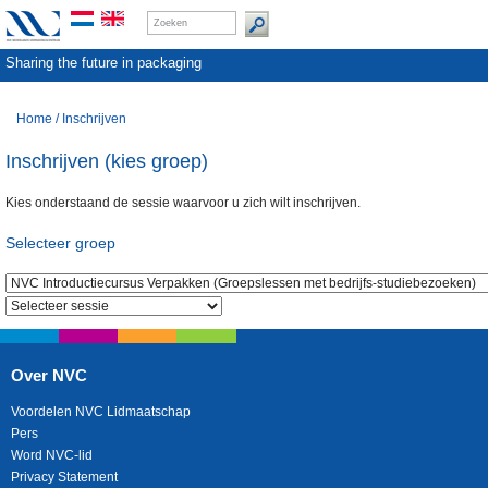
Sharing the future in packaging
Home
/
Inschrijven
Inschrijven (kies groep)
Kies onderstaand de sessie waarvoor u zich wilt inschrijven.
Selecteer groep
Over NVC
Voordelen NVC Lidmaatschap
Pers
Word NVC-lid
Privacy Statement