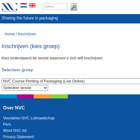
Sharing the future in packaging
Home
/
Inschrijven
Inschrijven (kies groep)
Kies onderstaand de sessie waarvoor u zich wilt inschrijven.
Selecteer groep
Over NVC
Voordelen NVC Lidmaatschap
Pers
Word NVC-lid
Privacy Statement