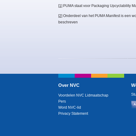
[1]
PUMA staat voor Packaging Upcyclability Mat
[2]
Onderdeel van het PUMA Manifest is een woor
beschreven
Over NVC
W
St
Voordelen NVC Lidmaatschap
Pers
A
Word NVC-lid
Privacy Statement