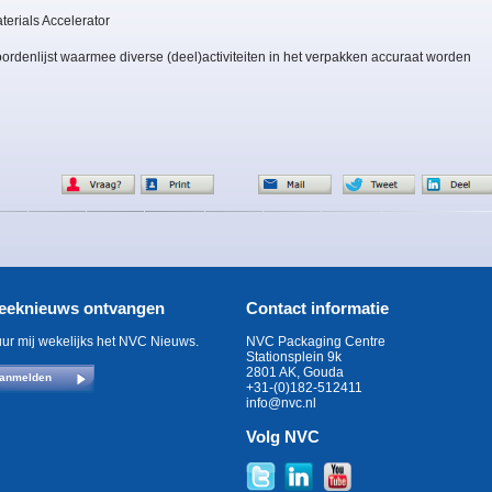
erials Accelerator
denlijst waarmee diverse (deel)activiteiten in het verpakken accuraat worden
eeknieuws ontvangen
Contact informatie
uur mij wekelijks het NVC Nieuws.
NVC Packaging Centre
Stationsplein 9k
2801 AK, Gouda
anmelden
+31-(0)182-512411
info@nvc.nl
Volg NVC