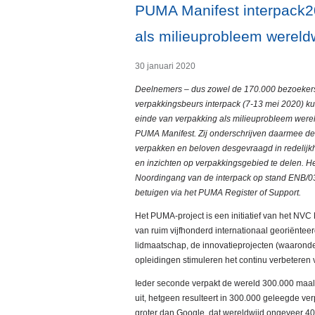
PUMA Manifest interpack2
als milieuprobleem wereld
30 januari 2020
Deelnemers – dus zowel de 170.000 bezoekers
verpakkingsbeurs interpack (7-13 mei 2020) ku
einde van verpakking als milieuprobleem werel
PUMA Manifest. Zij onderschrijven daarmee de 
verpakken en beloven desgevraagd in redelijkhe
en inzichten op verpakkingsgebied te delen. Het
Noordingang van de interpack op stand ENB/03
betuigen via het PUMA Register of Support.
Het PUMA-project is een initiatief van het NV
van ruim vijfhonderd internationaal georiënte
lidmaatschap, de innovatieprojecten (waaronde
opleidingen stimuleren het continu verbeteren 
Ieder seconde verpakt de wereld 300.000 maal
uit, hetgeen resulteert in 300.000 geleegde ve
groter dan Google, dat wereldwijd ongeveer 4