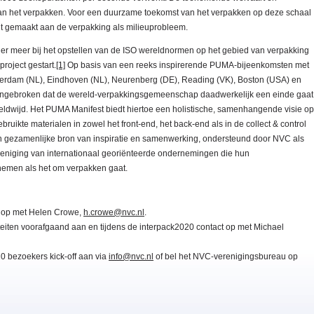
 van het verpakken. Voor een duurzame toekomst van het verpakken op deze schaal
rdt gemaakt aan de verpakking als milieuprobleem.
r meer bij het opstellen van de ISO wereldnormen op het gebied van verpakking
roject gestart.
[1]
Op basis van een reeks inspirerende PUMA-bijeenkomsten met
tterdam (NL), Eindhoven (NL), Neurenberg (DE), Reading (VK), Boston (USA) en
aangebroken dat de wereld-verpakkingsgemeenschap daadwerkelijk een einde gaat
ldwijd. Het PUMA Manifest biedt hiertoe een holistische, samenhangende visie op
bruikte materialen in zowel het front-end, het back-end als in de collect & control
gezamenlijke bron van inspiratie en samenwerking, ondersteund door NVC als
reniging van internationaal georiënteerde ondernemingen die hun
nemen als het om verpakken gaat.
 op met Helen Crowe,
h.crowe@nvc.nl
.
eiten voorafgaand aan en tijdens de interpack2020 contact op met Michael
0 bezoekers kick-off aan via
info@nvc.nl
of bel het NVC-verenigingsbureau op