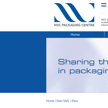
NVC (
activ
infor
Home
Home
/
Over NVC
/
Pers