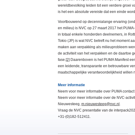
wereldbevolking leiden tot een verdere groei
is het een absolute vereiste dat een einde wo
Voortbouwend op decennialange ervaring (onde
en milieu) is NVC op 27 maart 2017 het PUMA-p
in totaal enkele honderden deelnemers, in Ro
Tokio (JP) is wat NVC betreft nu het moment 
maken aan verpakking als milieuprobleem were
de activiteit van het verpakken en de daartoe ge
fase.
[2]
Daarenboven is het PUMA Manifest een 
een leidende, transparante en betrouwbare ve
maatschappelijke verantwoordelijkheid willen 
Meer informatie
Neem voor meer informatie over PUMA contact
Neem voor meer informatie over de NVC-activit
Nieuwesteeg,
m.nieuwesteeg@nvc.nl
.
Vraag de NVC presentatie van de interpack202
+31-(0)182-512411.