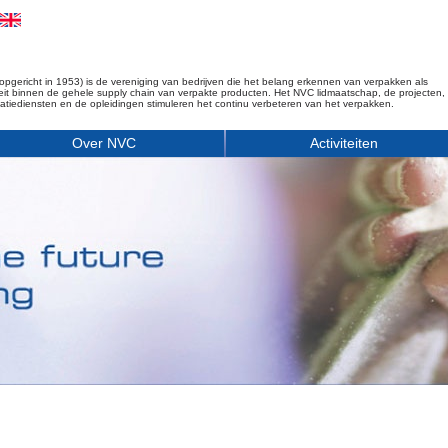
opgericht in 1953) is de vereniging van bedrijven die het belang erkennen van verpakken als
iteit binnen de gehele supply chain van verpakte producten. Het NVC lidmaatschap, de projecten,
matiediensten en de opleidingen stimuleren het continu verbeteren van het verpakken.
Over NVC
Activiteiten