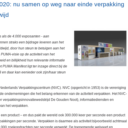
020: nu samen op weg naar einde verpakking
wijd
 als de 4.000 exposanten - aan
nnen straks een bijdrage leveren aan het
dwijd, door hun steun te betuigen aan het
PUMA-visie op de activiteit van het
id en billijkheid hun relevante informatie
 PUMA Manifest ligt ter inzage direct bij de
 en daar kan eenieder ook zijn/haar steun
C Nederlands Verpakkingscentrum (NVC). NVC (opgericht in 1953) is de vereniging
erde ondernemingen die het belang erkennen van de activiteit verpakken. Het NVC-
r verpakkingsinnovatiewedstrijd De Gouden Noot), informatiediensten en
van het verpakken.
 een product – en dus pakt de wereld ook 300.000 keer per seconde een product
rpakkingen per seconde. Verpakken is daarmee als activiteit bijvoorbeeld achtmaal
0.000 zoekopdrachten per seconde verwerkt. De toenemende welvaart en