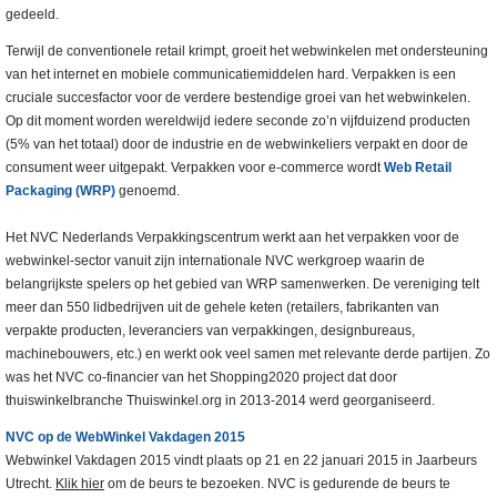
gedeeld.
Terwijl de conventionele retail krimpt, groeit het webwinkelen met ondersteuning
van het internet en mobiele communicatiemiddelen hard. Verpakken is een
cruciale succesfactor voor de verdere bestendige groei van het webwinkelen.
Op dit moment worden wereldwijd iedere seconde zo’n vijfduizend producten
(5% van het totaal) door de industrie en de webwinkeliers verpakt en door de
consument weer uitgepakt. Verpakken voor e-commerce wordt
Web Retail
Packaging (WRP)
genoemd.
Het NVC Nederlands Verpakkingscentrum werkt aan het verpakken voor de
webwinkel-sector vanuit zijn internationale NVC werkgroep waarin de
belangrijkste spelers op het gebied van WRP samenwerken. De vereniging telt
meer dan 550 lidbedrijven uit de gehele keten (retailers, fabrikanten van
verpakte producten, leveranciers van verpakkingen, designbureaus,
machinebouwers, etc.) en werkt ook veel samen met relevante derde partijen. Zo
was het NVC co-financier van het Shopping2020 project dat door
thuiswinkelbranche Thuiswinkel.org in 2013-2014 werd georganiseerd.
NVC op de WebWinkel Vakdagen 2015
Webwinkel Vakdagen 2015 vindt plaats op 21 en 22 januari 2015 in Jaarbeurs
Utrecht.
Klik hier
om de beurs te bezoeken. NVC is gedurende de beurs te