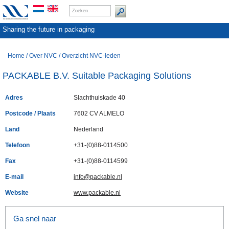
Sharing the future in packaging
Home
/
Over NVC
/
Overzicht NVC-leden
PACKABLE B.V. Suitable Packaging Solutions
Adres
Slachthuiskade 40
Postcode / Plaats
7602 CV ALMELO
Land
Nederland
Telefoon
+31-(0)88-0114500
Fax
+31-(0)88-0114599
E-mail
info@packable.nl
Website
www.packable.nl
Ga snel naar