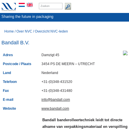
Sharing the future in packaging
Home
/
Over NVC
/
Overzicht NVC-leden
Bandall B.V.
Adres
Damzigt 45
Postcode / Plaats
3454 PS DE MEERN – UTRECHT
Land
Nederland
Telefoon
+31-(0)348-431520
Fax
+31-(0)348-431480
E-mail
info@bandall.com
Website
www.bandall.com
Bandall banderolleertechniek leidt tot directe
afname van verpakkingsmateriaal en verspilling