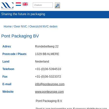
Sharing the future in packaging
Home
/
Over NVC
/
Overzicht NVC-leden
Pont Packaging BV
Adres
Rondebeltweg 22
Postcode / Plaats
1329 BB ALMERE
Land
Nederland
Telefoon
+31-(0)36-5394510
Fax
+31-(0)36-5323372
E-mail
info@ponteurope.com
Website
www.ponteurope.com
Pont Packaging B.V.