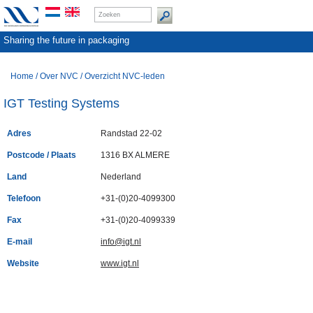
Sharing the future in packaging
Home
/
Over NVC
/
Overzicht NVC-leden
IGT Testing Systems
Adres
Randstad 22-02
Postcode / Plaats
1316 BX ALMERE
Land
Nederland
Telefoon
+31-(0)20-4099300
Fax
+31-(0)20-4099339
E-mail
info@igt.nl
Website
www.igt.nl