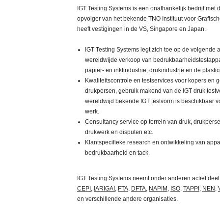
IGT Testing Systems is een onafhankelijk bedrijf met d
opvolger van het bekende TNO Instituut voor Grafisch
heeft vestigingen in de VS, Singapore en Japan.
IGT Testing Systems legt zich toe op de volgende ac
wereldwijde verkoop van bedrukbaarheidstestappar
papier- en inktindustrie, drukindustrie en de plastic
Kwaliteitscontrole en testservices voor kopers en 
drukpersen, gebruik makend van de IGT druk test
wereldwijd bekende IGT testvorm is beschikbaar v
werk.
Consultancy service op terrein van druk, drukperse
drukwerk en disputen etc.
Klantspecifieke research en ontwikkeling van app
bedrukbaarheid en tack.
IGT Testing Systems neemt onder anderen actief deel 
CEPI
,
IARIGAI
,
FTA
,
DFTA
,
NAPIM
,
ISO
,
TAPPI
,
NEN
,
en verschillende andere organisaties.