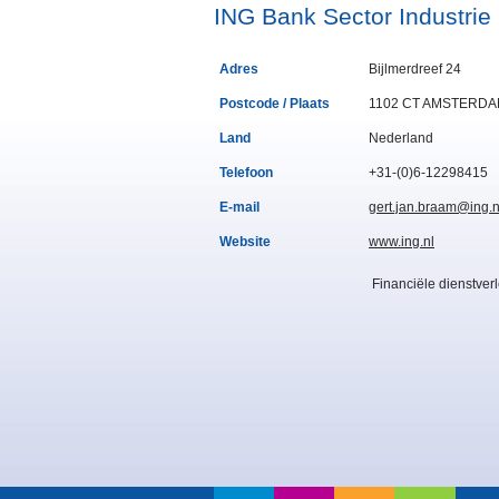
ING Bank Sector Industrie
Adres
Bijlmerdreef 24
Postcode / Plaats
1102 CT AMSTERD
Land
Nederland
Telefoon
+31-(0)6-12298415
E-mail
gert.jan.braam@ing.n
Website
www.ing.nl
Financiële dienstver