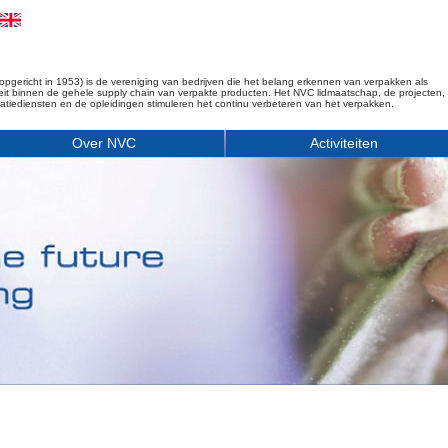
opgericht in 1953) is de vereniging van bedrijven die het belang erkennen van verpakken als
iteit binnen de gehele supply chain van verpakte producten. Het NVC lidmaatschap, de projecten,
matiediensten en de opleidingen stimuleren het continu verbeteren van het verpakken.
Over NVC
Activiteiten