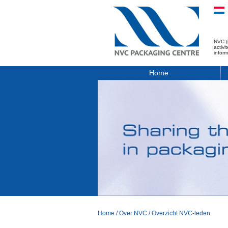
NVC (
activ
infor
Home
Home
/
Over NVC
/
Overzicht NVC-leden