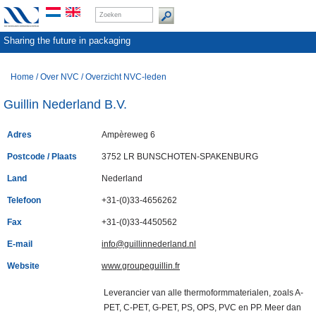
Sharing the future in packaging
Home
/
Over NVC
/
Overzicht NVC-leden
Guillin Nederland B.V.
Adres
Ampèreweg 6
Postcode / Plaats
3752 LR BUNSCHOTEN-SPAKENBURG
Land
Nederland
Telefoon
+31-(0)33-4656262
Fax
+31-(0)33-4450562
E-mail
info@guillinnederland.nl
Website
www.groupeguillin.fr
Leverancier van alle thermoformmaterialen, zoals A-
PET, C-PET, G-PET, PS, OPS, PVC en PP. Meer dan