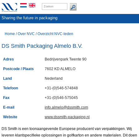
Sharing the future in packaging
Home
/
Over NVC
/
Overzicht NVC-leden
DS Smith Packaging Almelo B.V.
Adres
Bedrijvenpark Twente 90
Postcode / Plaats
7602 KD ALMELO
Land
Nederland
Telefoon
+31-(0)546-574848
Fax
+31-(0)546-575045
E-mail
info.almelo@dssmith.com
Website
www.dssmith-packaging.nl
DS Smith is een toonaangevende Europese producent van verpakkingen. Wij
leveren klantspecifieke oplossingen in golfkarton en andere materialen. Dit doen