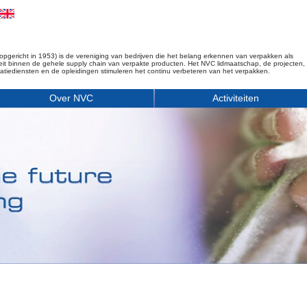
opgericht in 1953) is de vereniging van bedrijven die het belang erkennen van verpakken als
iteit binnen de gehele supply chain van verpakte producten. Het NVC lidmaatschap, de projecten,
matiediensten en de opleidingen stimuleren het continu verbeteren van het verpakken.
Over NVC
Activiteiten