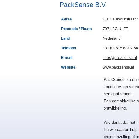
PackSense B.V.
Adres
F.B. Deurvorststraat 
Postcode / Plaats
7071 BG ULFT
Land
Nederland
Telefoon
+31 (0) 615 63 02 58
E-mail
r.pos@packsense.nl
Website
www.packsense.nl
PackSense is een k
serieus willen voo
hen gaat vragen.
Een gemakkelijke op
ontwikkeling.
Wie denkt dat het mo
En wie daarbij hulp
projectinvulling of 