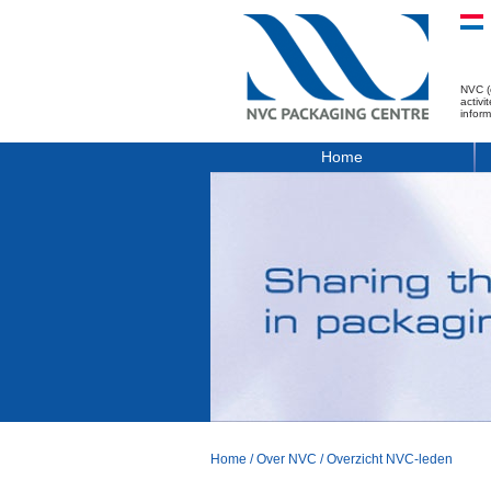
NVC (
activ
infor
Home
Home
/
Over NVC
/
Overzicht NVC-leden