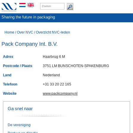
Sharing the future in packaging
Home
/
Over NVC
/
Overzicht NVC-leden
Pack Company Int. B.V.
Adres
Haarbrug 6 M
Postcode / Plaats
3751 LM BUNSCHOTEN-SPAKENBURG
Land
Nederland
Telefoon
+31 33 20 22 165
Website
www.packcompany.nl
Ga snel naar
De vereniging