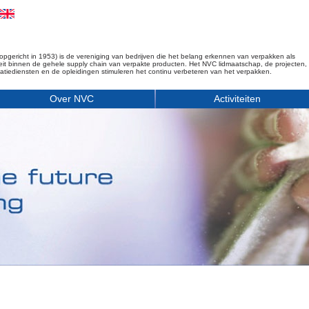
opgericht in 1953) is de vereniging van bedrijven die het belang erkennen van verpakken als
iteit binnen de gehele supply chain van verpakte producten. Het NVC lidmaatschap, de projecten,
matiediensten en de opleidingen stimuleren het continu verbeteren van het verpakken.
Over NVC
Activiteiten