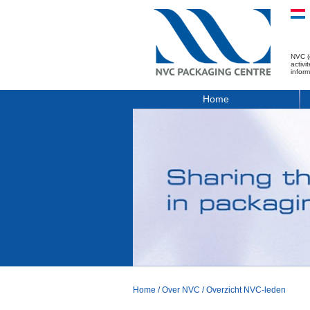
NVC (
activ
infor
Home
Home
/
Over NVC
/
Overzicht NVC-leden