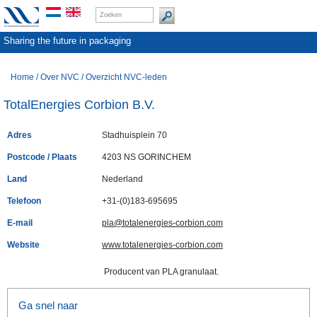
Sharing the future in packaging
Home
/
Over NVC
/
Overzicht NVC-leden
TotalEnergies Corbion B.V.
Adres
Stadhuisplein 70
Postcode / Plaats
4203 NS GORINCHEM
Land
Nederland
Telefoon
+31-(0)183-695695
E-mail
pla@totalenergies-corbion.com
Website
www.totalenergies-corbion.com
Producent van PLA granulaat.
Ga snel naar