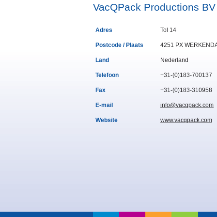
VacQPack Productions BV
Adres
Tol 14
Postcode / Plaats
4251 PX WERKEND
Land
Nederland
Telefoon
+31-(0)183-700137
Fax
+31-(0)183-310958
E-mail
info@vacqpack.com
Website
www.vacqpack.com