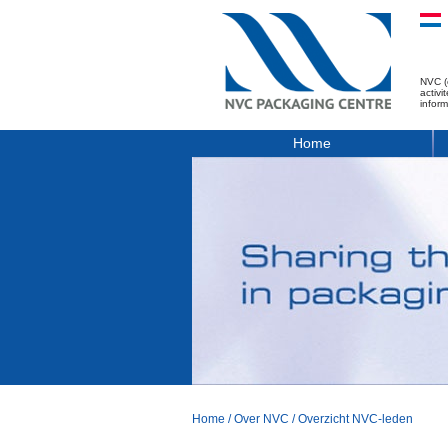
NVC (
activ
infor
Home
Home
/
Over NVC
/
Overzicht NVC-leden