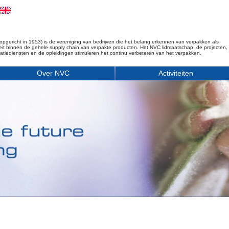
opgericht in 1953) is de vereniging van bedrijven die het belang erkennen van verpakken als
iteit binnen de gehele supply chain van verpakte producten. Het NVC lidmaatschap, de projecten,
matiediensten en de opleidingen stimuleren het continu verbeteren van het verpakken.
Over NVC
Activiteiten