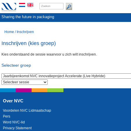
Sharing the future in packaging
Home
/
Inschrijven
Inschrijven (kies groep)
Kies onderstaand de sessie waarvoor u zich wilt inschrijven.
Selecteer groep
Over NVC
Voordelen NVC Lidmaatschap
Pers
Word NVC-lid
Privacy Statement