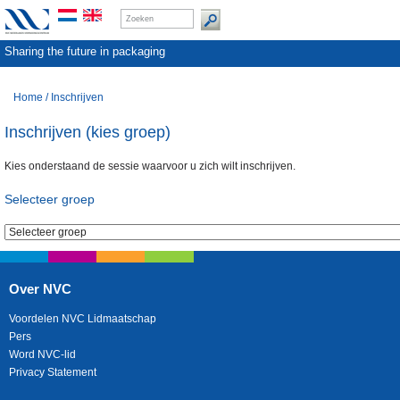
Sharing the future in packaging
Home
/
Inschrijven
Inschrijven (kies groep)
Kies onderstaand de sessie waarvoor u zich wilt inschrijven.
Selecteer groep
Over NVC
Voordelen NVC Lidmaatschap
Pers
Word NVC-lid
Privacy Statement