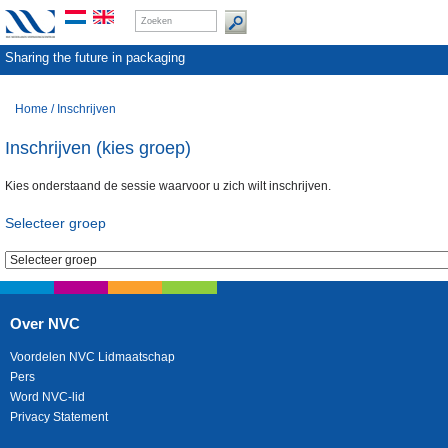
Sharing the future in packaging
Home
/
Inschrijven
Inschrijven (kies groep)
Kies onderstaand de sessie waarvoor u zich wilt inschrijven.
Selecteer groep
Over NVC
Voordelen NVC Lidmaatschap
Pers
Word NVC-lid
Privacy Statement