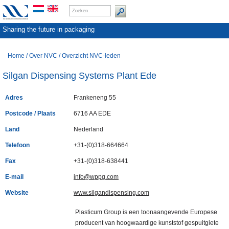
Sharing the future in packaging
Home
/
Over NVC
/
Overzicht NVC-leden
Silgan Dispensing Systems Plant Ede
Adres
Frankeneng 55
Postcode / Plaats
6716 AA EDE
Land
Nederland
Telefoon
+31-(0)318-664664
Fax
+31-(0)318-638441
E-mail
info@wppg.com
Website
www.silgandispensing.com
Plasticum Group is een toonaangevende Europese
producent van hoogwaardige kunststof gespuitgiete