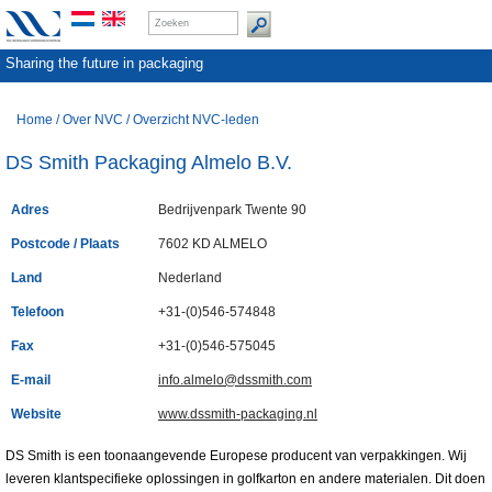
Sharing the future in packaging
Home
/
Over NVC
/
Overzicht NVC-leden
DS Smith Packaging Almelo B.V.
Adres
Bedrijvenpark Twente 90
Postcode / Plaats
7602 KD ALMELO
Land
Nederland
Telefoon
+31-(0)546-574848
Fax
+31-(0)546-575045
E-mail
info.almelo@dssmith.com
Website
www.dssmith-packaging.nl
DS Smith is een toonaangevende Europese producent van verpakkingen. Wij
leveren klantspecifieke oplossingen in golfkarton en andere materialen. Dit doen