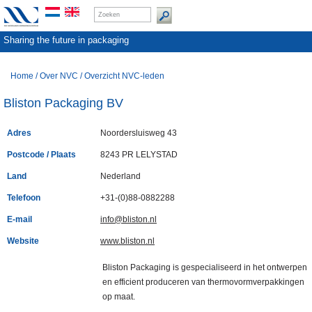
Sharing the future in packaging
Home
/
Over NVC
/
Overzicht NVC-leden
Bliston Packaging BV
Adres
Noordersluisweg 43
Postcode / Plaats
8243 PR LELYSTAD
Land
Nederland
Telefoon
+31-(0)88-0882288
E-mail
info@bliston.nl
Website
www.bliston.nl
Bliston Packaging is gespecialiseerd in het ontwerpen
en efficient produceren van thermovormverpakkingen
op maat.