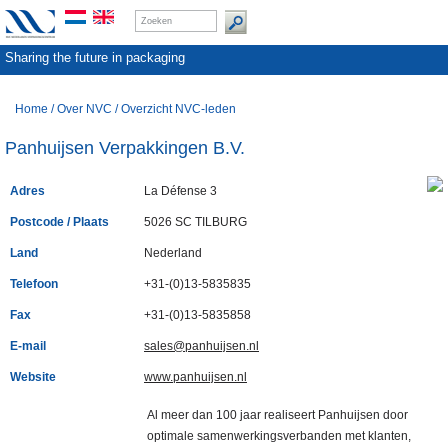
Sharing the future in packaging
Home
/
Over NVC
/
Overzicht NVC-leden
Panhuijsen Verpakkingen B.V.
Adres
La Défense 3
Postcode / Plaats
5026 SC TILBURG
Land
Nederland
Telefoon
+31-(0)13-5835835
Fax
+31-(0)13-5835858
E-mail
sales@panhuijsen.nl
Website
www.panhuijsen.nl
Al meer dan 100 jaar realiseert Panhuijsen door
optimale samenwerkingsverbanden met klanten,