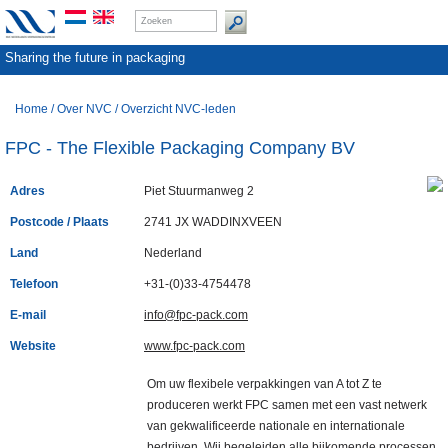
Sharing the future in packaging
Home
/
Over NVC
/
Overzicht NVC-leden
FPC - The Flexible Packaging Company BV
Adres
Piet Stuurmanweg 2
Postcode / Plaats
2741 JX WADDINXVEEN
Land
Nederland
Telefoon
+31-(0)33-4754478
E-mail
info@fpc-pack.com
Website
www.fpc-pack.com
Om uw flexibele verpakkingen van A tot Z te
produceren werkt FPC samen met een vast netwerk
van gekwalificeerde nationale en internationale
bedrijven. Wij begeleiden alle bijkomende processen,