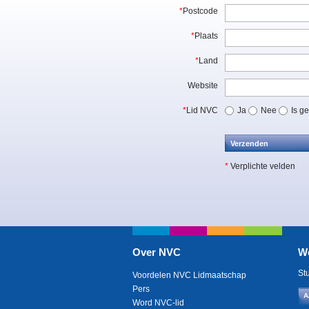
*
Postcode
*
Plaats
*
Land
Website
*
Lid NVC
Ja
Nee
Is g
*
Verplichte velden
Over NVC
W
St
Voordelen NVC Lidmaatschap
Pers
A
Word NVC-lid