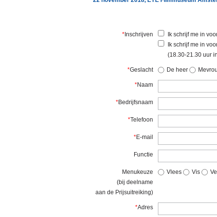
22 november 2018, EYE Filmmuseum Amst
*
Inschrijven
Ik schrijf me in vo
Ik schrijf me in v
(18.30-21.30 uur i
*
Geslacht
De heer
Mevro
*
Naam
*
Bedrijfsnaam
*
Telefoon
*
E-mail
Functie
Menukeuze
Vlees
Vis
Ve
(bij deelname
aan de Prijsuitreiking)
*
Adres