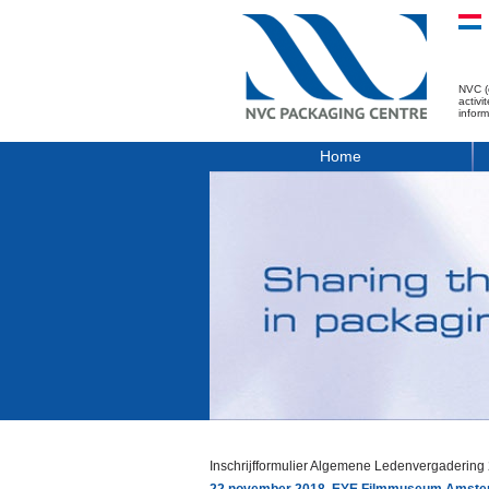
NVC (
activ
infor
Home
Inschrijfformulier Algemene Ledenvergadering