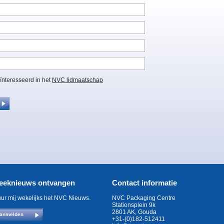
eïnteresseerd in het
NVC lidmaatschap
eeknieuws ontvangen
Contact informatie
uur mij wekelijks het NVC Nieuws.
NVC Packaging Centre
Stationsplein 9k
2801 AK, Gouda
anmelden
+31-(0)182-512411