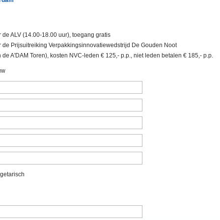
erdam
or de ALV (14.00-18.00 uur), toegang gratis
oor de Prijsuitreiking Verpakkingsinnovatiewedstrijd De Gouden Noot
n de A'DAM Toren), kosten NVC-leden € 125,- p.p., niet leden betalen € 185,- p.p.
uw
getarisch