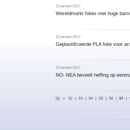
23 januari 2017
Wereldmarkt folies met hoge barr
23 januari 2017
Geplastificeerde PLA folie voor a
23 januari 2017
NO: NEA beveelt heffing op eenma
[1]
«
52
|
53
|
54
|
55
|
56
|
57
|