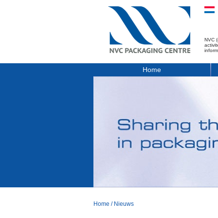
NVC (
activ
infor
Home
Home
/
Nieuws