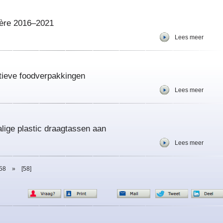
ière 2016–2021
Lees meer
ctieve foodverpakkingen
Lees meer
lige plastic draagtassen aan
Lees meer
58
»
[58]