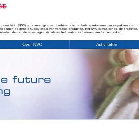
opgericht in 1953) is de vereniging van bedrijven die het belang erkennen van verpakken als
iteit binnen de gehele supply chain van verpakte producten. Het NVC lidmaatschap, de projecten,
matiediensten en de opleidingen stimuleren het continu verbeteren van het verpakken.
Over NVC
Activiteiten