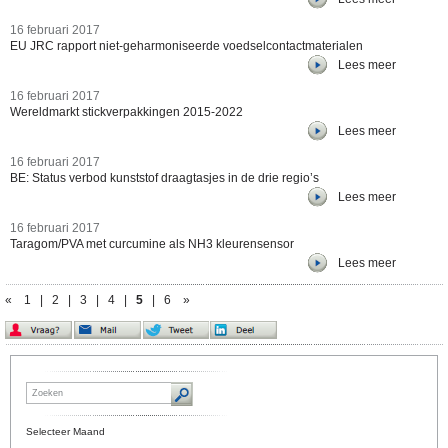
16 februari 2017
EU JRC rapport niet-geharmoniseerde voedselcontactmaterialen
Lees meer
16 februari 2017
Wereldmarkt stickverpakkingen 2015-2022
Lees meer
16 februari 2017
BE: Status verbod kunststof draagtasjes in de drie regio’s
Lees meer
16 februari 2017
Taragom/PVA met curcumine als NH3 kleurensensor
Lees meer
«
1
|
2
|
3
|
4
|
5
|
6
»
Selecteer Maand