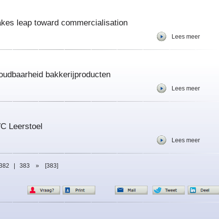
takes leap toward commercialisation
Lees meer
oudbaarheid bakkerijproducten
Lees meer
VC Leerstoel
Lees meer
382
|
383
»
[383]