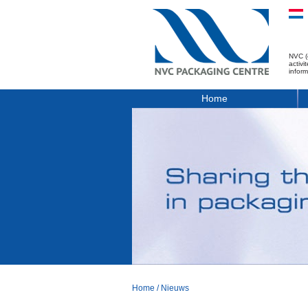
NVC (
activ
infor
Home
Home
/
Nieuws