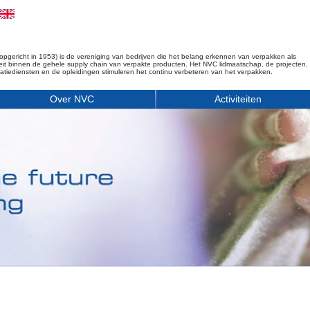
opgericht in 1953) is de vereniging van bedrijven die het belang erkennen van verpakken als
iteit binnen de gehele supply chain van verpakte producten. Het NVC lidmaatschap, de projecten,
matiediensten en de opleidingen stimuleren het continu verbeteren van het verpakken.
Over NVC
Activiteiten