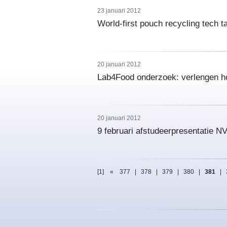
23 januari 2012
World-first pouch recycling tech 
20 januari 2012
Lab4Food onderzoek: verlengen h
20 januari 2012
9 februari afstudeerpresentatie N
[1]
«
377
|
378
|
379
|
380
|
381
|