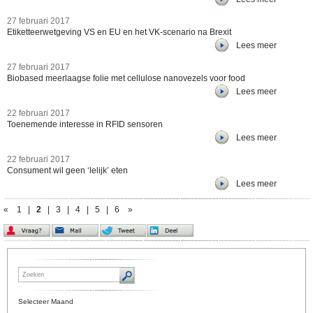
27 februari 2017
Etiketteerwetgeving VS en EU en het VK-scenario na Brexit
Lees meer
27 februari 2017
Biobased meerlaagse folie met cellulose nanovezels voor food
Lees meer
22 februari 2017
Toenemende interesse in RFID sensoren
Lees meer
22 februari 2017
Consument wil geen ‘lelijk’ eten
Lees meer
«
1
|
2
|
3
|
4
|
5
|
6
»
Selecteer Maand