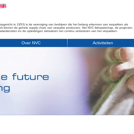
opgericht in 1953) is de vereniging van bedrijven die het belang erkennen van verpakken als
iteit binnen de gehele supply chain van verpakte producten. Het NVC lidmaatschap, de projecten,
matiediensten en de opleidingen stimuleren het continu verbeteren van het verpakken.
Over NVC
Activiteiten