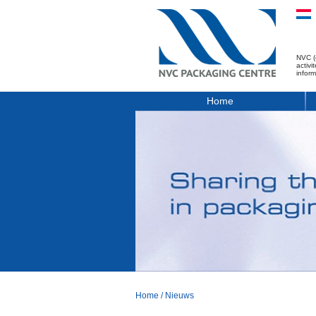
NVC (
activ
infor
Home
Home
/
Nieuws