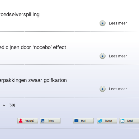
oedselverspilling
Lees meer
dicijnen door ‘nocebo’ effect
Lees meer
erpakkingen zwaar golfkarton
Lees meer
»
[58]