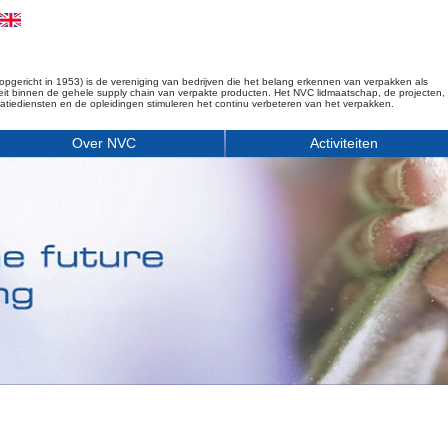
opgericht in 1953) is de vereniging van bedrijven die het belang erkennen van verpakken als
iteit binnen de gehele supply chain van verpakte producten. Het NVC lidmaatschap, de projecten,
matiediensten en de opleidingen stimuleren het continu verbeteren van het verpakken.
Over NVC
Activiteiten