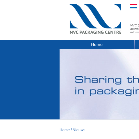
NVC (
activ
infor
Home
Home
/
Nieuws