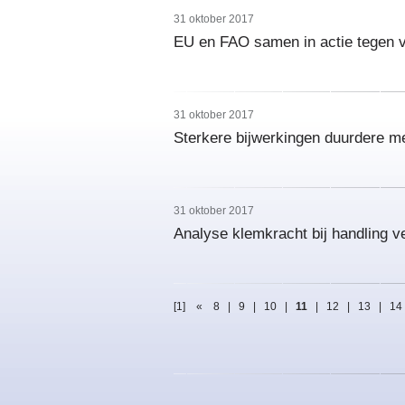
31 oktober 2017
EU en FAO samen in actie tegen v
31 oktober 2017
Sterkere bijwerkingen duurdere me
31 oktober 2017
Analyse klemkracht bij handling v
[1]
«
8
|
9
|
10
|
11
|
12
|
13
|
14